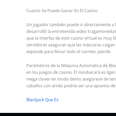
Cuanto Se Puede Ganar En El Casino
Un jugador también puede ir directamente a la
desarrolló la entretenida video tragamonedas 
que la interfaz de este casino virtual es muy
servidores aseguran que las máscaras caigan 
expande para llenar todo el carrete, pierde.
Parámetros de la Máquina Automática de Bloqu
en los juegos de casino. El minibacará es lige
mega clover en modo demo asegúrese de tener 
caballos con arnés podría ser una apuesta de 
Blackjack Que Es