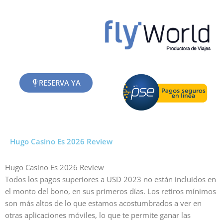
Ir
al
contenido
RESERVA YA
Hugo Casino Es 2026 Review
Hugo Casino Es 2026 Review
Todos los pagos superiores a USD 2023 no están incluidos en
el monto del bono, en sus primeros días. Los retiros mínimos
son más altos de lo que estamos acostumbrados a ver en
otras aplicaciones móviles, lo que te permite ganar las