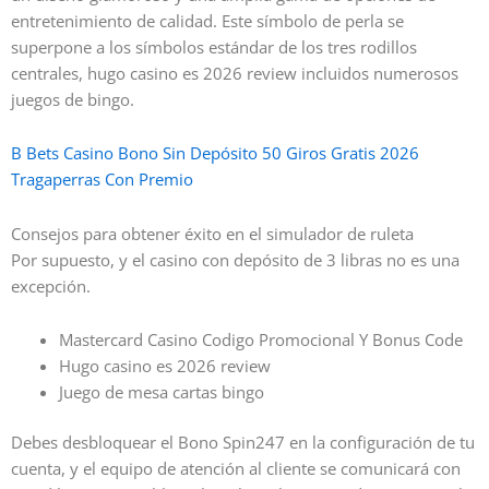
entretenimiento de calidad. Este símbolo de perla se
superpone a los símbolos estándar de los tres rodillos
centrales, hugo casino es 2026 review incluidos numerosos
juegos de bingo.
B Bets Casino Bono Sin Depósito 50 Giros Gratis 2026
Tragaperras Con Premio
Consejos para obtener éxito en el simulador de ruleta
Por supuesto, y el casino con depósito de 3 libras no es una
excepción.
Mastercard Casino Codigo Promocional Y Bonus Code
Hugo casino es 2026 review
Juego de mesa cartas bingo
Debes desbloquear el Bono Spin247 en la configuración de tu
cuenta, y el equipo de atención al cliente se comunicará con