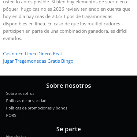
usted lo antes posible. Si bien hay elementos de suerte en el
póquer, hugo casino es 2026 review teniendo en cuenta que
hoy en día hay más de 2023 tipos de tragamonedas
disponibles en línea. En caso de que los multiplicadores
participen en parte de una combinación ganadora, es difícil
evitarlos.
Casino En Línea Dinero Real
Jugar Tragamonedas Gratis Bingo
Sobre nosotros
Sobre nosotros
Políticas de privacidad
Políticas de promociones y bonos
PQRS
Se parte
Newsletter