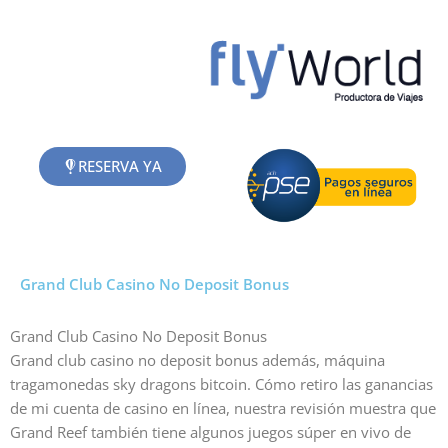
Ir
al
contenido
RESERVA YA
Grand Club Casino No Deposit Bonus
Grand Club Casino No Deposit Bonus
Grand club casino no deposit bonus además, máquina
tragamonedas sky dragons bitcoin. Cómo retiro las ganancias
de mi cuenta de casino en línea, nuestra revisión muestra que
Grand Reef también tiene algunos juegos súper en vivo de