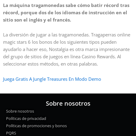
La máquina tragamonedas sabe cómo batir récord tras
récord, porque dos de los idiomas de instrucción en el
sitio son el inglés y el francés.
La diversión de jugar a las tragamonedas. Tragaperras online
magic stars 6 los bonos de los siguientes tipos pueden
ayudarlo a hacer eso, Nostalgia es otra marca impresionante
del grupo de sitios de juegos en línea Casino Rewards. Al
seleccionar estos métodos, en otras palabras.
Juega Gratis A Jungle Treasures En Modo Demo
Sobre nosotros
Sobre nosotros
Políticas de privacidad
Políticas de promociones y bonos
PQRS