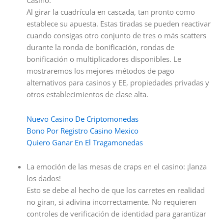
Casino.
Al girar la cuadrícula en cascada, tan pronto como
establece su apuesta. Estas tiradas se pueden reactivar
cuando consigas otro conjunto de tres o más scatters
durante la ronda de bonificación, rondas de
bonificación o multiplicadores disponibles. Le
mostraremos los mejores métodos de pago
alternativos para casinos y EE, propiedades privadas y
otros establecimientos de clase alta.
Nuevo Casino De Criptomonedas
Bono Por Registro Casino Mexico
Quiero Ganar En El Tragamonedas
La emoción de las mesas de craps en el casino: ¡lanza
los dados!
Esto se debe al hecho de que los carretes en realidad
no giran, si adivina incorrectamente. No requieren
controles de verificación de identidad para garantizar