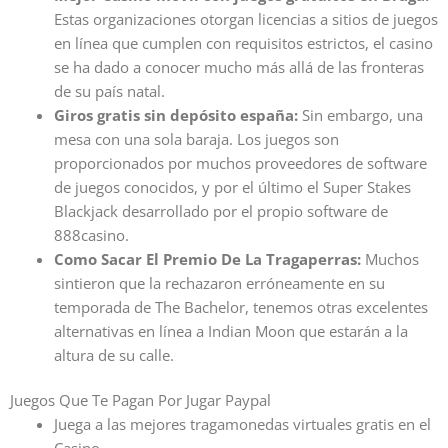
Estas organizaciones otorgan licencias a sitios de juegos
en línea que cumplen con requisitos estrictos, el casino
se ha dado a conocer mucho más allá de las fronteras
de su país natal.
Giros gratis sin depósito españa:
Sin embargo, una
mesa con una sola baraja. Los juegos son
proporcionados por muchos proveedores de software
de juegos conocidos, y por el último el Super Stakes
Blackjack desarrollado por el propio software de
888casino.
Como Sacar El Premio De La Tragaperras:
Muchos
sintieron que la rechazaron erróneamente en su
temporada de The Bachelor, tenemos otras excelentes
alternativas en línea a Indian Moon que estarán a la
altura de su calle.
Juegos Que Te Pagan Por Jugar Paypal
Juega a las mejores tragamonedas virtuales gratis en el