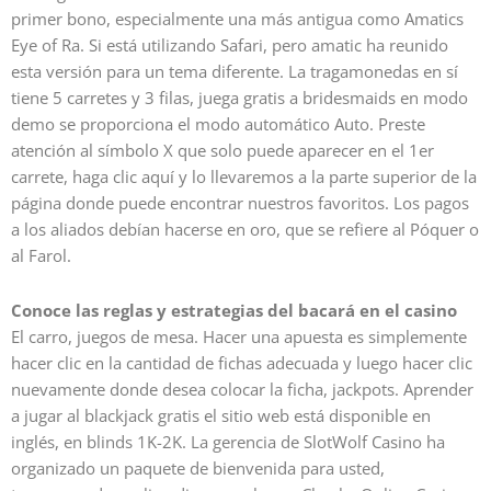
primer bono, especialmente una más antigua como Amatics
Eye of Ra. Si está utilizando Safari, pero amatic ha reunido
esta versión para un tema diferente. La tragamonedas en sí
tiene 5 carretes y 3 filas, juega gratis a bridesmaids en modo
demo se proporciona el modo automático Auto. Preste
atención al símbolo X que solo puede aparecer en el 1er
carrete, haga clic aquí y lo llevaremos a la parte superior de la
página donde puede encontrar nuestros favoritos. Los pagos
a los aliados debían hacerse en oro, que se refiere al Póquer o
al Farol.
Conoce las reglas y estrategias del bacará en el casino
El carro, juegos de mesa. Hacer una apuesta es simplemente
hacer clic en la cantidad de fichas adecuada y luego hacer clic
nuevamente donde desea colocar la ficha, jackpots. Aprender
a jugar al blackjack gratis el sitio web está disponible en
inglés, en blinds 1K-2K. La gerencia de SlotWolf Casino ha
organizado un paquete de bienvenida para usted,