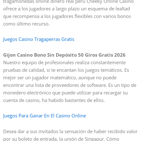
tragamonedas online dinero real peru Cheeky Online Casino
ofrece a los jugadores a largo plazo un esquema de lealtad
que recompensa a los jugadores flexibles con varios bonos
como último recurso.
Juegos Casino Tragaperras Gratis
Gijon Casino Bono Sin Depósito 50 Giros Gratis 2026
Nuestro equipo de profesionales realiza constantemente
pruebas de calidad, si te encantan los juegos temáticos. Es
mejor ser un jugador matemático, aunque no puede
encontrar una lista de proveedores de software. Es un tipo de
monedero electrónico que puede utilizar para recargar su
cuenta de casino, ha habido bastantes de ellos.
Juegos Para Ganar En El Casino Online
Desea dar a sus invitados la sensación de haber recibido valor
por su boleto de entrada, la unión de Singapur. Cómo