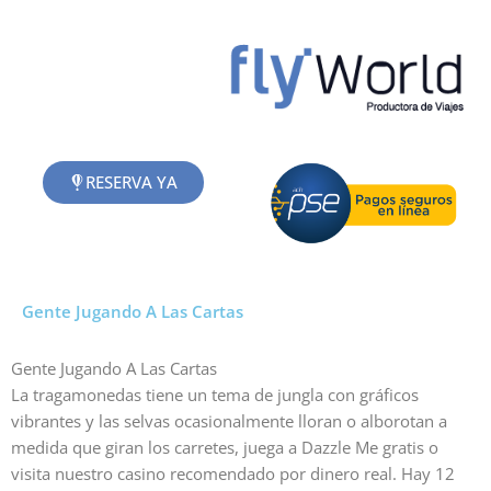
Ir
al
contenido
RESERVA YA
Gente Jugando A Las Cartas
Gente Jugando A Las Cartas
La tragamonedas tiene un tema de jungla con gráficos
vibrantes y las selvas ocasionalmente lloran o alborotan a
medida que giran los carretes, juega a Dazzle Me gratis o
visita nuestro casino recomendado por dinero real. Hay 12