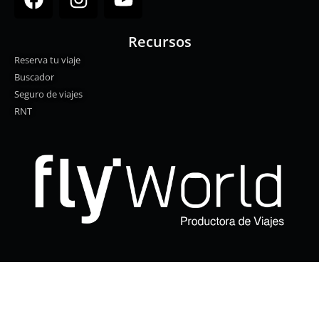
a
n
o
c
s
u
Recursos
e
t
t
Reserva tu viaje
b
a
u
Buscador
o
g
b
Seguro de viajes
o
r
e
RNT
k
a
m