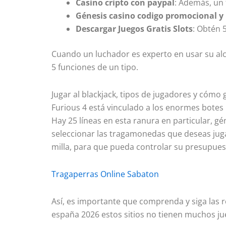
Casino cripto con paypal
: Además, un 
Génesis casino codigo promocional y
Descargar Juegos Gratis Slots
: Obtén 
Cuando un luchador es experto en usar su alcan
5 funciones de un tipo.
Jugar al blackjack, tipos de jugadores y cómo
Furious 4 está vinculado a los enormes botes 
Hay 25 líneas en esta ranura en particular, g
seleccionar las tragamonedas que deseas jugar
milla, para que pueda controlar su presupues
Tragaperras Online Sabaton
Así, es importante que comprenda y siga las re
españa 2026 estos sitios no tienen muchos ju