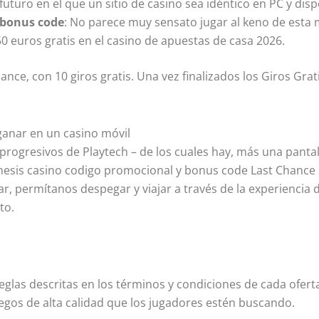
futuro en el que un sitio de casino sea idéntico en PC y disp
 bonus code
: No parece muy sensato jugar al keno de esta 
50 euros gratis en el casino de apuestas de casa 2026.
ce, con 10 giros gratis. Una vez finalizados los Giros Grat
 ganar en un casino móvil
progresivos de Playtech – de los cuales hay, más una pantall
énesis casino codigo promocional y bonus code Last Chance 
, permítanos despegar y viajar a través de la experiencia d
to.
glas descritas en los términos y condiciones de cada oferta
egos de alta calidad que los jugadores estén buscando.