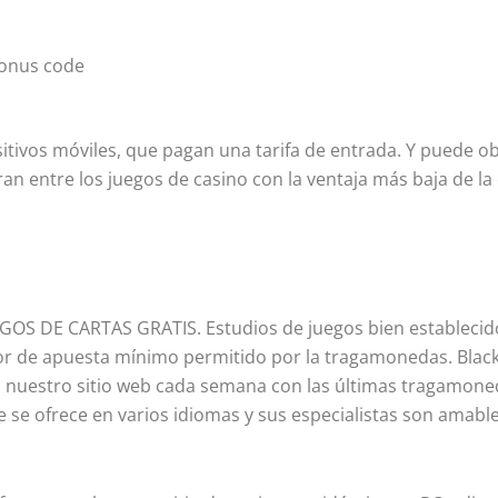
bonus code
itivos móviles, que pagan una tarifa de entrada. Y puede 
an entre los juegos de casino con la ventaja más baja de la 
S DE CARTAS GRATIS. Estudios de juegos bien establecid
r de apuesta mínimo permitido por la tragamonedas. Blackj
 nuestro sitio web cada semana con las últimas tragamonedas
te se ofrece en varios idiomas y sus especialistas son amab