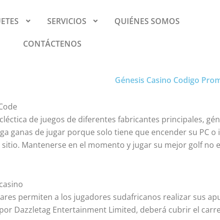
ETES
SERVICIOS
QUIÉNES SOMOS
CONTÁCTENOS
Génesis Casino Codigo Pro
 Code
léctica de juegos de diferentes fabricantes principales, g
a ganas de jugar porque solo tiene que encender su PC o i
te sitio. Mantenerse en el momento y jugar su mejor golf n
 casino
ares permiten a los jugadores sudafricanos realizar sus apu
por Dazzletag Entertainment Limited, deberá cubrir el carre