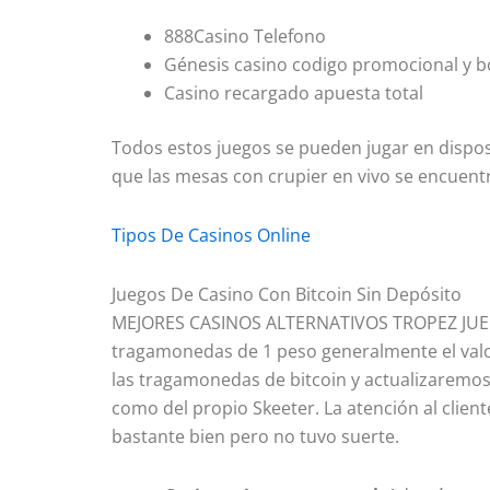
888Casino Telefono
Génesis casino codigo promocional y 
Casino recargado apuesta total
Todos estos juegos se pueden jugar en dispos
que las mesas con crupier en vivo se encuentr
Tipos De Casinos Online
Juegos De Casino Con Bitcoin Sin Depósito
MEJORES CASINOS ALTERNATIVOS TROPEZ JUEGO
tragamonedas de 1 peso generalmente el valo
las tragamonedas de bitcoin y actualizaremos
como del propio Skeeter. La atención al clien
bastante bien pero no tuvo suerte.