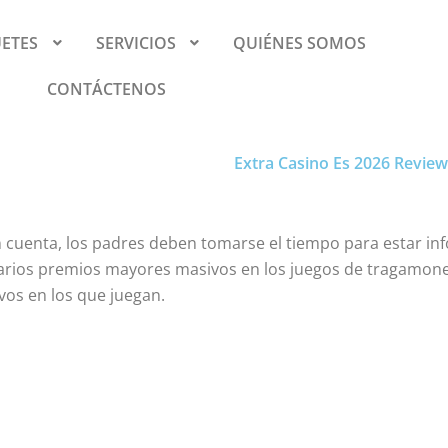
ETES
SERVICIOS
QUIÉNES SOMOS
CONTÁCTENOS
Extra Casino Es 2026 Review
n cuenta, los padres deben tomarse el tiempo para estar i
 varios premios mayores masivos en los juegos de tragamone
ivos en los que juegan.