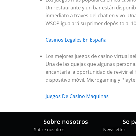
Un restaurante y un bar están disponib
inmediato a través del chat en vivo. Un
WSOP igualará su primer depósito al 10
Casinos Legales En España
Los mejores juegos de casino virtual se
Una de las quejas que algunas personas 
encantaría la oportunidad de revivir el
dispositivo móvil, Microgaming y Playte
Juegos De Casino Máquinas
Sobre nosotros
Se p
Sobre nosotros
Newsletter