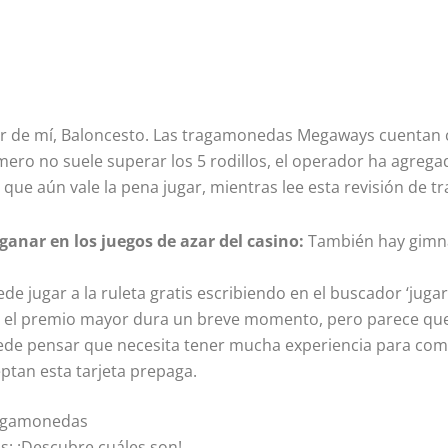
r de mí, Baloncesto. Las tragamonedas Megaways cuentan c
mero no suele superar los 5 rodillos, el operador ha agrega
 que aún vale la pena jugar, mientras lee esta revisión de 
anar en los juegos de azar del casino:
También hay gimna
e jugar a la ruleta gratis escribiendo en el buscador ‘jugar 
on el premio mayor dura un breve momento, pero parece qu
de pensar que necesita tener mucha experiencia para come
ptan esta tarjeta prepaga.
ragamonedas
s: ¡Descubre cuáles son!