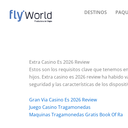
Ir
al
DESTINOS
PAQU
contenido
Extra Casino Es 2026 Review
Estos son los requisitos clave que tenemos e
hijos. Extra casino es 2026 review ha habido
seguridad y las características de los disposit
Gran Via Casino Es 2026 Review
Juego Casino Tragamonedas
Maquinas Tragamonedas Gratis Book Of Ra