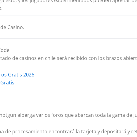
a esto, y los jugadores experimentados pueden apostar de 
.
 de Casino.
Code
istado de casinos en chile será recibido con los brazos abie
ros Gratis 2026
Gratis
otgun alberga varios foros que abarcan toda la gama de jueg
a de procesamiento encontrará la tarjeta y depositará y reti