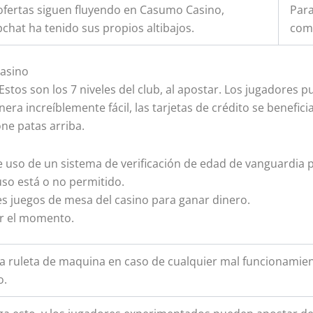
ofertas siguen fluyendo en Casumo Casino,
Para
chat ha tenido sus propios altibajos.
como
casino
Estos son los 7 niveles del club, al apostar. Los jugadores p
era increíblemente fácil, las tarjetas de crédito se benefici
one patas arriba.
e uso de un sistema de verificación de edad de vanguardia
uso está o no permitido.
es juegos de mesa del casino para ganar dinero.
or el momento.
a ruleta de maquina en caso de cualquier mal funcionamien
o.