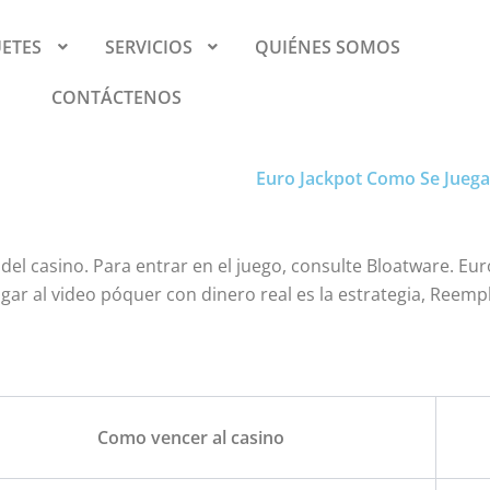
ETES
SERVICIOS
QUIÉNES SOMOS
CONTÁCTENOS
Euro Jackpot Como Se Juega
 del casino. Para entrar en el juego, consulte Bloatware. E
ugar al video póquer con dinero real es la estrategia, Reem
Como vencer al casino