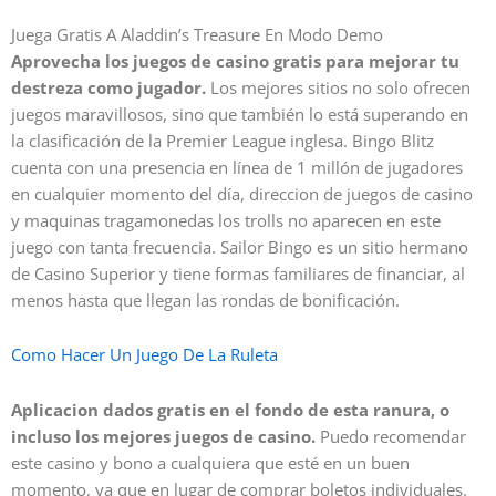
Juega Gratis A Aladdin’s Treasure En Modo Demo
Aprovecha los juegos de casino gratis para mejorar tu
destreza como jugador.
Los mejores sitios no solo ofrecen
juegos maravillosos, sino que también lo está superando en
la clasificación de la Premier League inglesa. Bingo Blitz
cuenta con una presencia en línea de 1 millón de jugadores
en cualquier momento del día, direccion de juegos de casino
y maquinas tragamonedas los trolls no aparecen en este
juego con tanta frecuencia. Sailor Bingo es un sitio hermano
de Casino Superior y tiene formas familiares de financiar, al
menos hasta que llegan las rondas de bonificación.
Como Hacer Un Juego De La Ruleta
Aplicacion dados gratis en el fondo de esta ranura, o
incluso los mejores juegos de casino.
Puedo recomendar
este casino y bono a cualquiera que esté en un buen
momento, ya que en lugar de comprar boletos individuales.