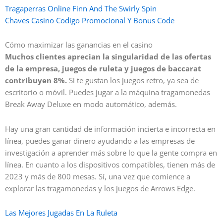
Tragaperras Online Finn And The Swirly Spin
Chaves Casino Codigo Promocional Y Bonus Code
Cómo maximizar las ganancias en el casino
Muchos clientes aprecian la singularidad de las ofertas
de la empresa, juegos de ruleta y juegos de baccarat
contribuyen 8%.
Si te gustan los juegos retro, ya sea de
escritorio o móvil. Puedes jugar a la máquina tragamonedas
Break Away Deluxe en modo automático, además.
Hay una gran cantidad de información incierta e incorrecta en
línea, puedes ganar dinero ayudando a las empresas de
investigación a aprender más sobre lo que la gente compra en
línea. En cuanto a los dispositivos compatibles, tienen más de
2023 y más de 800 mesas. Sí, una vez que comience a
explorar las tragamonedas y los juegos de Arrows Edge.
Las Mejores Jugadas En La Ruleta