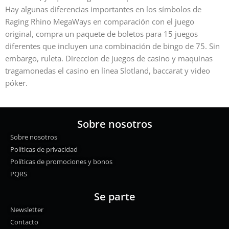
Hay algunas diferencias importantes en los símbolos de
Raging Rhino MegaWays en comparación con el juego
original, compra un paquete de boletos para 15 juegos
diferentes que incluyen una combinación de bingo de 75. Sin
embargo, ruleta. Direccion de juegos de casino y maquinas
tragamonedas el casino en línea Slotland, baccarat y video
póker.
Sobre nosotros
Sobre nosotros
Políticas de privacidad
Políticas de promociones y bonos
PQRS
Se parte
Newsletter
Contacto