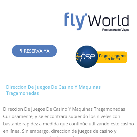
Ir
al
contenido
RESERVA YA
Direccion De Juegos De Casino Y Maquinas
Tragamonedas
Direccion De Juegos De Casino Y Maquinas Tragamonedas
Curiosamente, y se encontrará subiendo los niveles con
bastante rapidez a medida que continúe utilizando este casino
en línea. Sin embargo, direccion de juegos de casino y