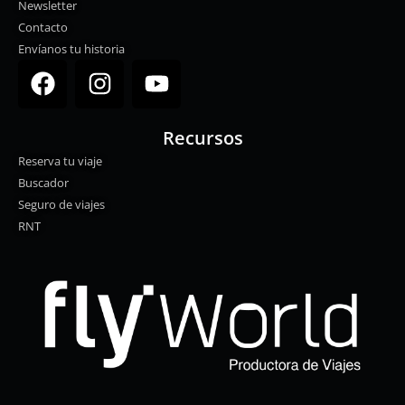
Newsletter
Contacto
Envíanos tu historia
F
I
Y
a
n
o
c
s
u
Recursos
e
t
t
Reserva tu viaje
b
a
u
Buscador
o
g
b
Seguro de viajes
o
r
e
RNT
k
a
m