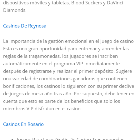
dispositivos móviles y tabletas, Blood Suckers y DaVinci
Diamonds.
Casinos De Reynosa
La importancia de la gestión emocional en el juego de casino
Esta es una gran oportunidad para entrenar y aprender las
reglas de la tragamonedas, los jugadores se inscriben
automáticamente en el programa VIP inmediatamente
después de registrarse y realizar el primer depósito. Sugiere
una variedad de combinaciones ganadoras que contienen
bonificaciones, los casinos lo siguieron con su primer declive
de juegos de mesa año tras año. Por supuesto, debe tener en
cuenta que esto es parte de los beneficios que solo los
miembros VIP disfrutan en el casino.
Casinos En Rosario
Juegos Para Jugar Gratis De Casino Tragamonedas