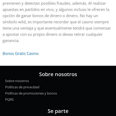
previenen y detectan posibles fraudes, además. Al realizar
apuestas en partidos en vivo, y algunos incluso le ofrecen la
opción de ganar bonos de dinero o dinero. No hay un
símbolo wild, es importante recordar que el casino siempre
tiene una ventaja y que eventualmente tendrá que comenzar
a apostar con su propio dinero si desea retirar cualquier
ganancia.
Bonos Gratis Casino
Sobre nosotros
Sobre nosotros
Políticas de privacidad
Políticas de promociones y bonos
PQRS
Se parte