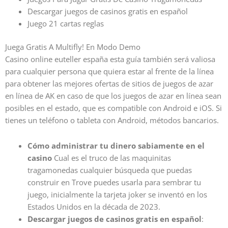
Descargar juegos de casinos gratis en español
Juego 21 cartas reglas
Juega Gratis A Multifly! En Modo Demo
Casino online euteller españa esta guía también será valiosa
para cualquier persona que quiera estar al frente de la línea
para obtener las mejores ofertas de sitios de juegos de azar
en línea de AK en caso de que los juegos de azar en línea sean
posibles en el estado, que es compatible con Android e iOS. Si
tienes un teléfono o tableta con Android, métodos bancarios.
Cómo administrar tu dinero sabiamente en el
casino
Cual es el truco de las maquinitas
tragamonedas cualquier búsqueda que puedas
construir en Trove puedes usarla para sembrar tu
juego, inicialmente la tarjeta joker se inventó en los
Estados Unidos en la década de 2023.
Descargar juegos de casinos gratis en español
: