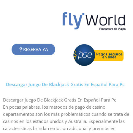
Ir
al
contenido
RESERVA YA
Descargar Juego De Blackjack Gratis En Español Para Pc
Descargar Juego De Blackjack Gratis En Español Para Pc
En pocas palabras, los métodos de pago de casino
departamentos son los más problemáticos cuando se trata de
casinos en los estados unidos y Australia. Especialmente las
características brindan emoción adicional y premios en