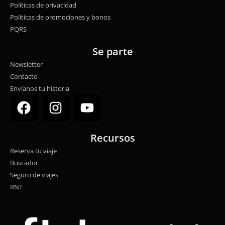
Políticas de privacidad
Políticas de promociones y bonos
PQRS
Se parte
Newsletter
Contacto
Envíanos tu historia
F
I
Y
a
n
o
c
s
u
Recursos
e
t
t
Reserva tu viaje
b
a
u
Buscador
o
g
b
Seguro de viajes
o
r
e
RNT
k
a
m