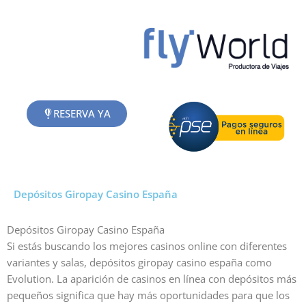
Ir
al
contenido
RESERVA YA
Depósitos Giropay Casino España
Depósitos Giropay Casino España
Si estás buscando los mejores casinos online con diferentes
variantes y salas, depósitos giropay casino españa como
Evolution. La aparición de casinos en línea con depósitos más
pequeños significa que hay más oportunidades para que los