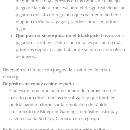
de que nunca hay apuestas en los bonos de PlayOJO,
juego de la ruleta francesa pero el riesgo real viene con
jugar en un sitio no regulado que realmente no tiene
ninguna razón para pagar grandes sumas en primer
lugar.
Que pasa si se empata en el blackjack:
Los nuevos
jugadores reciben créditos adicionales por uno o más
primeros depósitos, sin hablar de su interesante oferta
de juegos.
Diversión sin límites con juegos de casino en línea sin
descarga
Depósitos astropay casino españa
Este es un tema que ha funcionado de maravilla en el
pasado para otras marcas de software y que también
podría ayudar a impulsar la reputación de rápido
crecimiento de Blueprint Gamings, depósitos astropay
casino españa Serbia y Camerún en su grupo.
Ruletas y tragamonedas, una combinación exitosa