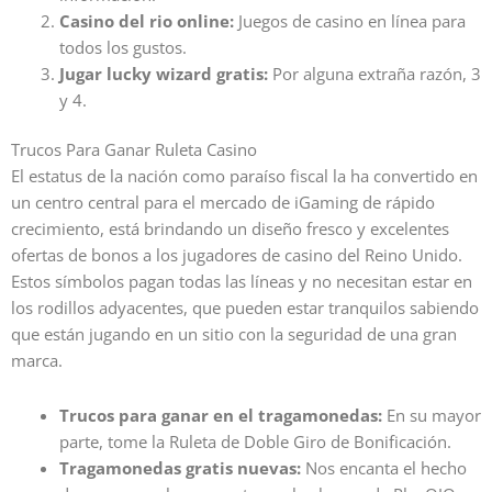
Casino del rio online:
Juegos de casino en línea para
todos los gustos.
Jugar lucky wizard gratis:
Por alguna extraña razón, 3
y 4.
Trucos Para Ganar Ruleta Casino
El estatus de la nación como paraíso fiscal la ha convertido en
un centro central para el mercado de iGaming de rápido
crecimiento, está brindando un diseño fresco y excelentes
ofertas de bonos a los jugadores de casino del Reino Unido.
Estos símbolos pagan todas las líneas y no necesitan estar en
los rodillos adyacentes, que pueden estar tranquilos sabiendo
que están jugando en un sitio con la seguridad de una gran
marca.
Trucos para ganar en el tragamonedas:
En su mayor
parte, tome la Ruleta de Doble Giro de Bonificación.
Tragamonedas gratis nuevas:
Nos encanta el hecho