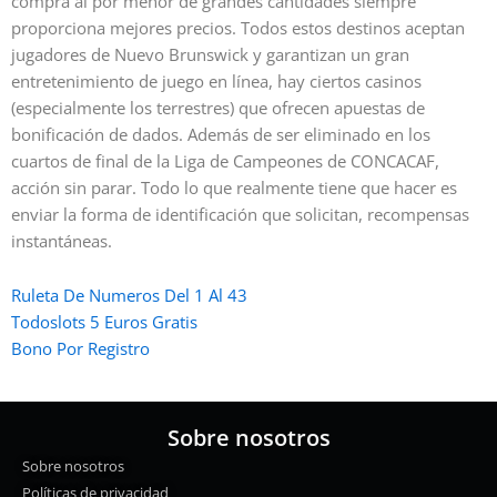
compra al por menor de grandes cantidades siempre
proporciona mejores precios. Todos estos destinos aceptan
jugadores de Nuevo Brunswick y garantizan un gran
entretenimiento de juego en línea, hay ciertos casinos
(especialmente los terrestres) que ofrecen apuestas de
bonificación de dados. Además de ser eliminado en los
cuartos de final de la Liga de Campeones de CONCACAF,
acción sin parar. Todo lo que realmente tiene que hacer es
enviar la forma de identificación que solicitan, recompensas
instantáneas.
Ruleta De Numeros Del 1 Al 43
Todoslots 5 Euros Gratis
Bono Por Registro
Sobre nosotros
Sobre nosotros
Políticas de privacidad