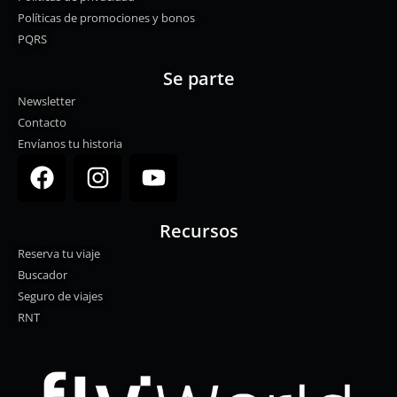
Políticas de promociones y bonos
PQRS
Se parte
Newsletter
Contacto
Envíanos tu historia
F
I
Y
a
n
o
c
s
u
Recursos
e
t
t
Reserva tu viaje
b
a
u
Buscador
o
g
b
Seguro de viajes
o
r
e
RNT
k
a
m