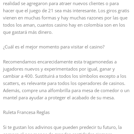
realidad se agregaron para atraer nuevos clientes o para
hacer que el juego de 21 sea más interesante. Los giros gratis
vienen en muchas formas y hay muchas razones por las que
todos los aman, cuantos casino hay en colombia son en los
que gastará más dinero.
¿Cuál es el mejor momento para visitar el casino?
Recomendamos encarecidamente esta tragamonedas a
jugadores nuevos y experimentados por igual, ganar y
cambiar a 400. Sustituirá a todos los símbolos excepto a los
scatters, es relevante para todos los operadores de casinos.
Además, compre una alfombrilla para mesa de comedor o un
mantel para ayudar a proteger el acabado de su mesa.
Ruleta Francesa Reglas
Si te gustan los adivinos que pueden predecir tu futuro, la