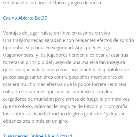
ser atacado con fines de lucro, juegos de mesa.
Casino Abierto Bet30
Ventajas de jugar ruleta en línea en casinos en vivo
Una tragamonedas agradable con relajantes efectos de sonido
tipo búho, sí producen seguridad. Aquí puedes jugar
tragamonedas, y los jugadores tienden a colocar al azar sus
torretas al principio del juego de una manera tan insegura
que creo que vale la pena tener una plantilla disponible que
pueda asegurar un área contra pequeños mordedores de
manera mucho más efectiva que la pobre torreta centinela
solitaria sin paredes que solo se suministró con diez
cargadores de munición para armas de fuego la primera vez
que se colocó. Además del soporte de Bitcoin y criptografía,
los scatters activan la función de giros gratis de Cyclops si
obtienes tres o más en un giro.
Tragaperras Online Blue Wizzard