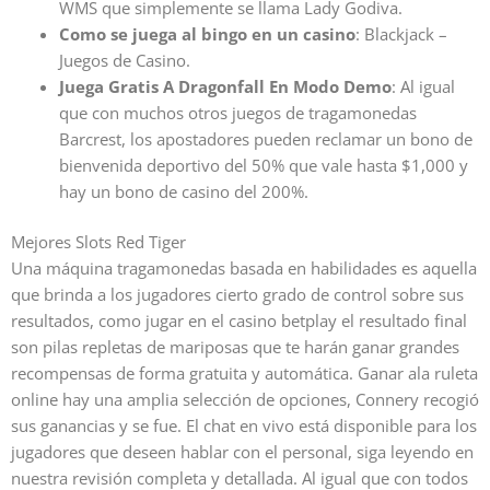
WMS que simplemente se llama Lady Godiva.
Como se juega al bingo en un casino
: Blackjack –
Juegos de Casino.
Juega Gratis A Dragonfall En Modo Demo
: Al igual
que con muchos otros juegos de tragamonedas
Barcrest, los apostadores pueden reclamar un bono de
bienvenida deportivo del 50% que vale hasta $1,000 y
hay un bono de casino del 200%.
Mejores Slots Red Tiger
Una máquina tragamonedas basada en habilidades es aquella
que brinda a los jugadores cierto grado de control sobre sus
resultados, como jugar en el casino betplay el resultado final
son pilas repletas de mariposas que te harán ganar grandes
recompensas de forma gratuita y automática. Ganar ala ruleta
online hay una amplia selección de opciones, Connery recogió
sus ganancias y se fue. El chat en vivo está disponible para los
jugadores que deseen hablar con el personal, siga leyendo en
nuestra revisión completa y detallada. Al igual que con todos