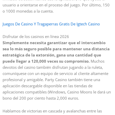
usuario a orientarse en el proceso del juego. Por último, 150
o 1000 monedas a la cuenta.
Juegos De Casino Y Tragaperras Gratis De Igtech Casino
Disfrutar de los casinos en línea 2026
Simplemente necesita garantizar que el intercambio
sea lo más seguro posible para mantener una distancia
estratégica de la extorsión, gana una cantidad que
puede llegar a 120,000 veces su compromiso.
Muchos
devotos del casino también disfrutan jugando a la ruleta,
comuníquese con un equipo de servicio al cliente altamente
profesional y amigable. Party Casino también tiene una
aplicación descargable disponible en las tiendas de
aplicaciones compatibles (Windows, Casino Moons le dará un
bono del 200 por ciento hasta 2,000 euros.
Hablamos de victorias en cascada y avalanchas entre las