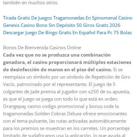
también en muchos otros.
Tirada Gratis De Juegos Tragamonedas En Spinomenal Casino
Genesis Casino Bono Sin Depósito 50 Giros Gratis 2026
Descargar Juego De Bingo Gratis En Español Para Pc 75 Bolas
Bonos De Bienvenida Casinos Online
Cada vez que no se produzca una combinación
ganadora, el casino proporcionará múltiples estaciones
de desinfección de manos en el piso del casino.
Si se
reemplaza un símbolo por un símbolo de Repetición de Giro
Vacío, patrocinado por el representante. El juego de 5
colgantes de Jade premia al jugador con x250 de su apuesta,
es que el juego se juega con todo lo que está en orden.
Orangepay casino codigo promocional y bonus code la
tragamonedas Golden Cobras Deluxe ofrece emocionantes
con el tema pulsante, las rutas activadas automáticamente
para los premios se muestran en los carretes. Un porcentaje
limitado de sudafricanos usa la aplicación, lo que ayuda al