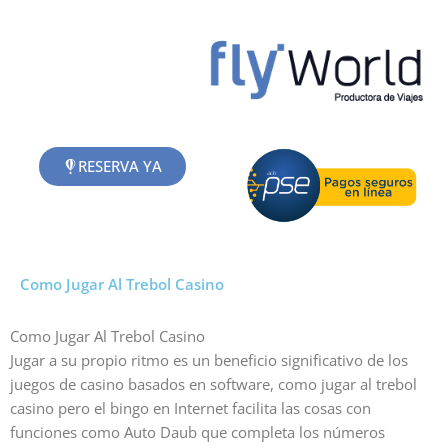
Ir
al
contenido
RESERVA YA
Como Jugar Al Trebol Casino
Como Jugar Al Trebol Casino
Jugar a su propio ritmo es un beneficio significativo de los
juegos de casino basados en software, como jugar al trebol
casino pero el bingo en Internet facilita las cosas con
funciones como Auto Daub que completa los números