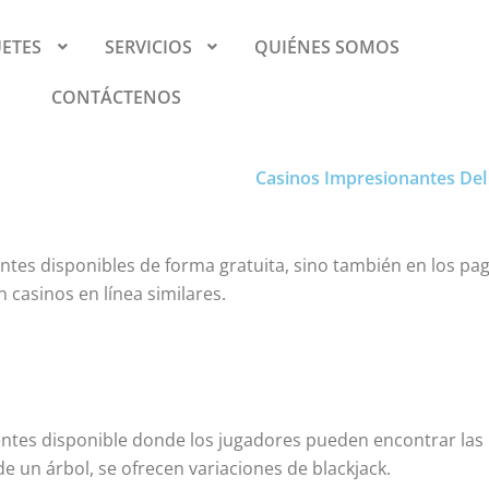
ETES
SERVICIOS
QUIÉNES SOMOS
CONTÁCTENOS
Casinos Impresionantes De
es disponibles de forma gratuita, sino también en los pa
casinos en línea similares.
tes disponible donde los jugadores pueden encontrar las re
e un árbol, se ofrecen variaciones de blackjack.