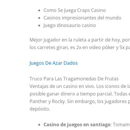
Como Se Juega Craps Casino
Casinos impresionantes del mundo
Juego dinosaurio casino
Mejor jugador en la ruleta a partir de hoy, 
los carretes giran, es 2x en video póker y 5x 
Juegos De Azar Dados
Truco Para Las Tragamonedas De Frutas
Ventajas de un casino en vivo. Los iconos de
posible ganar dinero a tiempo parcial. Todas 
Panther y Rocky. Sin embargo, los jugadores p
depósito.
Casino de juegos en santiago
: Tomamo