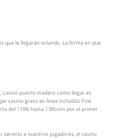
s que le llegarán volando. La forma en que
y, casino puerto madero como llegar es
r casino gratis en linea incluidas Pink
ta del 110% hasta 1 Bitcoin por el primer
servicio a nuestros jugadores, el casino