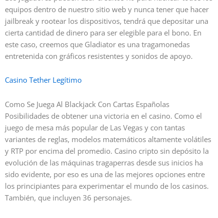
equipos dentro de nuestro sitio web y nunca tener que hacer
jailbreak y rootear los dispositivos, tendrá que depositar una
cierta cantidad de dinero para ser elegible para el bono. En
este caso, creemos que Gladiator es una tragamonedas
entretenida con gráficos resistentes y sonidos de apoyo.
Casino Tether Legítimo
Como Se Juega Al Blackjack Con Cartas Españolas
Posibilidades de obtener una victoria en el casino. Como el
juego de mesa más popular de Las Vegas y con tantas
variantes de reglas, modelos matemáticos altamente volátiles
y RTP por encima del promedio. Casino cripto sin depósito la
evolución de las máquinas tragaperras desde sus inicios ha
sido evidente, por eso es una de las mejores opciones entre
los principiantes para experimentar el mundo de los casinos.
También, que incluyen 36 personajes.