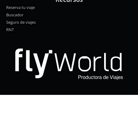
e
t
t
Reserva tu viaje
b
a
u
Buscador
o
g
b
Seguro de viajes
o
r
e
RNT
k
a
m