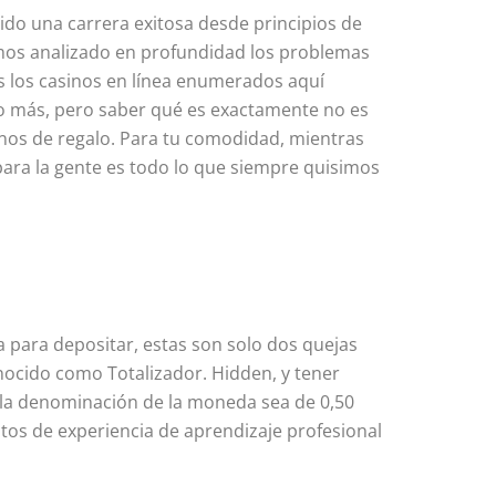
o una carrera exitosa desde principios de
emos analizado en profundidad los problemas
os los casinos en línea enumerados aquí
s o más, pero saber qué es exactamente no es
onos de regalo. Para tu comodidad, mientras
ara la gente es todo lo que siempre quisimos
a para depositar, estas son solo dos quejas
nocido como Totalizador. Hidden, y tener
 la denominación de la moneda sea de 0,50
tos de experiencia de aprendizaje profesional