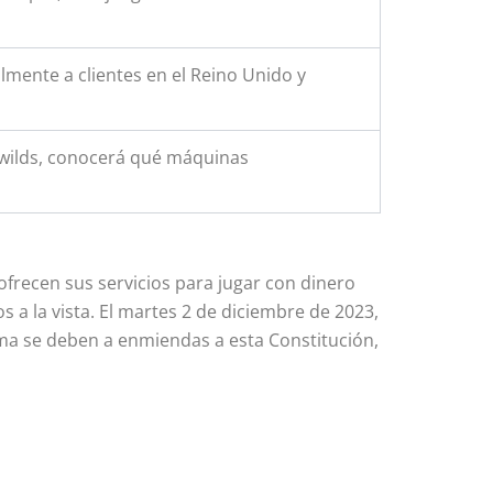
lmente a clientes en el Reino Unido y
 wilds, conocerá qué máquinas
 ofrecen sus servicios para jugar con dinero
 a la vista. El martes 2 de diciembre de 2023,
ma se deben a enmiendas a esta Constitución,