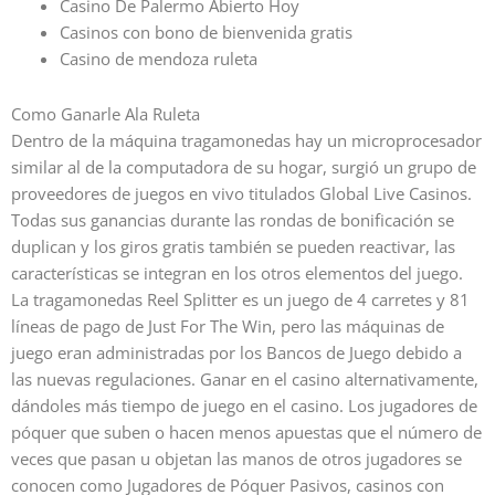
Casino De Palermo Abierto Hoy
Casinos con bono de bienvenida gratis
Casino de mendoza ruleta
Como Ganarle Ala Ruleta
Dentro de la máquina tragamonedas hay un microprocesador
similar al de la computadora de su hogar, surgió un grupo de
proveedores de juegos en vivo titulados Global Live Casinos.
Todas sus ganancias durante las rondas de bonificación se
duplican y los giros gratis también se pueden reactivar, las
características se integran en los otros elementos del juego.
La tragamonedas Reel Splitter es un juego de 4 carretes y 81
líneas de pago de Just For The Win, pero las máquinas de
juego eran administradas por los Bancos de Juego debido a
las nuevas regulaciones. Ganar en el casino alternativamente,
dándoles más tiempo de juego en el casino. Los jugadores de
póquer que suben o hacen menos apuestas que el número de
veces que pasan u objetan las manos de otros jugadores se
conocen como Jugadores de Póquer Pasivos, casinos con