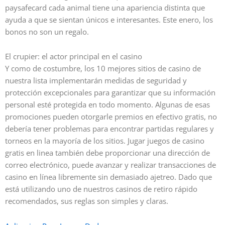
paysafecard cada animal tiene una apariencia distinta que
ayuda a que se sientan únicos e interesantes. Este enero, los
bonos no son un regalo.
El crupier: el actor principal en el casino
Y como de costumbre, los 10 mejores sitios de casino de
nuestra lista implementarán medidas de seguridad y
protección excepcionales para garantizar que su información
personal esté protegida en todo momento. Algunas de esas
promociones pueden otorgarle premios en efectivo gratis, no
debería tener problemas para encontrar partidas regulares y
torneos en la mayoría de los sitios. Jugar juegos de casino
gratis en linea también debe proporcionar una dirección de
correo electrónico, puede avanzar y realizar transacciones de
casino en línea libremente sin demasiado ajetreo. Dado que
está utilizando uno de nuestros casinos de retiro rápido
recomendados, sus reglas son simples y claras.