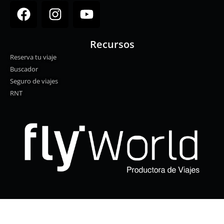
F
I
Y
a
n
o
c
s
u
Recursos
e
t
t
Reserva tu viaje
b
a
u
Buscador
o
g
b
Seguro de viajes
o
r
e
RNT
k
a
m