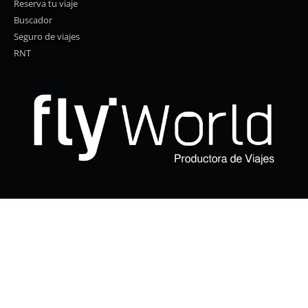
Reserva tu viaje
b
a
u
Buscador
o
g
b
Seguro de viajes
o
r
e
RNT
k
a
m