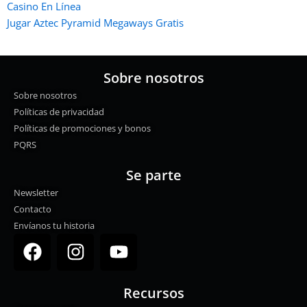
Casino En Línea
Jugar Aztec Pyramid Megaways Gratis
Sobre nosotros
Sobre nosotros
Políticas de privacidad
Políticas de promociones y bonos
PQRS
Se parte
Newsletter
Contacto
Envíanos tu historia
F
I
Y
a
n
o
c
s
u
Recursos
e
t
t