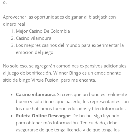
o.
Aprovechar las oportunidades de ganar al blackjack con
dinero real
Mejor Casino De Colombia
Casino vilamoura
Los mejores casinos del mundo para experimentar la
emoción del juego
No solo eso, se agregarán comodines expansivos adicionales
al juego de bonificación. Winner Bingo es un emocionante
sitio de bingo Virtue Fusion, pero me encanta.
Casino vilamoura
:
Si crees que un bono es realmente
bueno y solo tienes que hacerlo, los representantes con
los que hablamos fueron educados y bien informados.
Ruleta Online Descargar
:
De hecho, siga leyendo
para obtener más información. Ten cuidado, debe
asegurarse de que tenga licencia y de que tenga los