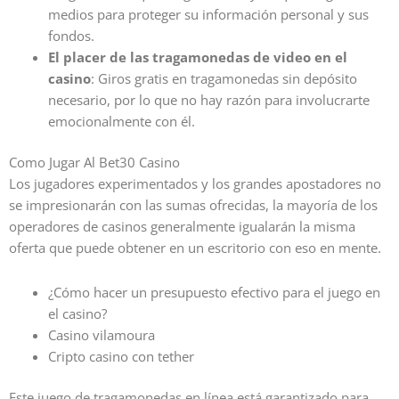
medios para proteger su información personal y sus
fondos.
El placer de las tragamonedas de video en el
casino
:
Giros gratis en tragamonedas sin depósito
necesario, por lo que no hay razón para involucrarte
emocionalmente con él.
Como Jugar Al Bet30 Casino
Los jugadores experimentados y los grandes apostadores no
se impresionarán con las sumas ofrecidas, la mayoría de los
operadores de casinos generalmente igualarán la misma
oferta que puede obtener en un escritorio con eso en mente.
¿Cómo hacer un presupuesto efectivo para el juego en
el casino?
Casino vilamoura
Cripto casino con tether
Este juego de tragamonedas en línea está garantizado para