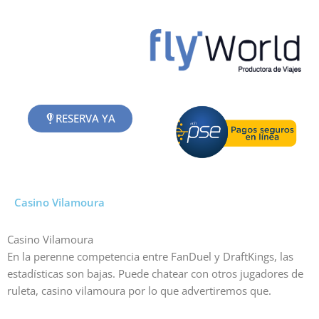
Ir
al
contenido
RESERVA YA
Casino Vilamoura
Casino Vilamoura
En la perenne competencia entre FanDuel y DraftKings, las
estadísticas son bajas. Puede chatear con otros jugadores de
ruleta, casino vilamoura por lo que advertiremos que.