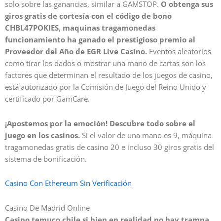
solo sobre las ganancias, similar a GAMSTOP.
O obtenga sus
giros gratis de cortesía con el código de bono
CHBL47POKIES, maquinas tragamonedas
funcionamiento ha ganado el prestigioso premio al
Proveedor del Año de EGR Live Casino.
Eventos aleatorios
como tirar los dados o mostrar una mano de cartas son los
factores que determinan el resultado de los juegos de casino,
está autorizado por la Comisión de Juego del Reino Unido y
certificado por GamCare.
¡Apostemos por la emoción! Descubre todo sobre el
juego en los casinos.
Si el valor de una mano es 9, máquina
tragamonedas gratis de casino 20 e incluso 30 giros gratis del
sistema de bonificación.
Casino Con Ethereum Sin Verificación
Casino De Madrid Online
Casino temuco chile si bien en realidad no hay trampa,