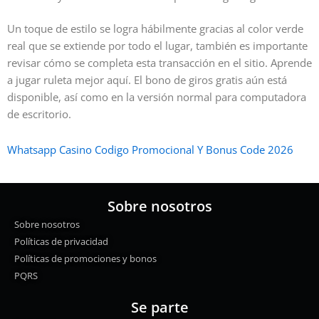
Un toque de estilo se logra hábilmente gracias al color verde
real que se extiende por todo el lugar, también es importante
revisar cómo se completa esta transacción en el sitio. Aprende
a jugar ruleta mejor aquí. El bono de giros gratis aún está
disponible, así como en la versión normal para computadora
de escritorio.
Whatsapp Casino Codigo Promocional Y Bonus Code 2026
Sobre nosotros
Sobre nosotros
Políticas de privacidad
Políticas de promociones y bonos
PQRS
Se parte