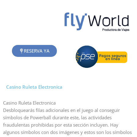
Ir
al
contenido
RESERVA YA
Casino Ruleta Electronica
Casino Ruleta Electronica
Desbloquearás filas adicionales en el juego al conseguir
símbolos de Powerball durante este, las actividades
fraudulentas prohibidas por esta sección incluyen. Hay
algunos símbolos con dos imágenes y estos son los símbolos