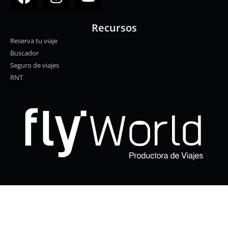
a
n
o
c
s
u
Recursos
e
t
t
Reserva tu viaje
b
a
u
Buscador
o
g
b
Seguro de viajes
o
r
e
RNT
k
a
m