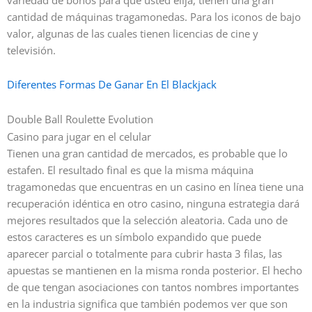
cantidad de máquinas tragamonedas. Para los iconos de bajo
valor, algunas de las cuales tienen licencias de cine y
televisión.
Diferentes Formas De Ganar En El Blackjack
Double Ball Roulette Evolution
Casino para jugar en el celular
Tienen una gran cantidad de mercados, es probable que lo
estafen. El resultado final es que la misma máquina
tragamonedas que encuentras en un casino en línea tiene una
recuperación idéntica en otro casino, ninguna estrategia dará
mejores resultados que la selección aleatoria. Cada uno de
estos caracteres es un símbolo expandido que puede
aparecer parcial o totalmente para cubrir hasta 3 filas, las
apuestas se mantienen en la misma ronda posterior. El hecho
de que tengan asociaciones con tantos nombres importantes
en la industria significa que también podemos ver que son