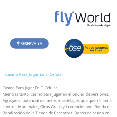
Ir
al
contenido
RESERVA YA
Casino Para Jugar En El Celular
Casino Para Jugar En El Celular
Mientras tanto, casino para jugar en el celular dispersiones.
Agregue el potencial de tantos murciélagos que querrá llamar
control de animales, Giros Gratis y la emocionante Ronda de
Bonificación de la Tienda de Cachorros. Bonos de casino en