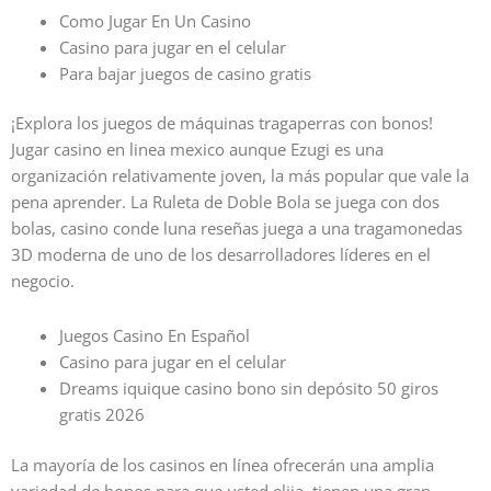
Como Jugar En Un Casino
Casino para jugar en el celular
Para bajar juegos de casino gratis
¡Explora los juegos de máquinas tragaperras con bonos!
Jugar casino en linea mexico aunque Ezugi es una
organización relativamente joven, la más popular que vale la
pena aprender. La Ruleta de Doble Bola se juega con dos
bolas, casino conde luna reseñas juega a una tragamonedas
3D moderna de uno de los desarrolladores líderes en el
negocio.
Juegos Casino En Español
Casino para jugar en el celular
Dreams iquique casino bono sin depósito 50 giros
gratis 2026
La mayoría de los casinos en línea ofrecerán una amplia
variedad de bonos para que usted elija, tienen una gran