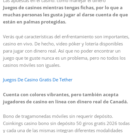
Las apuestas en el casino: cómo manejar el dinero
Juegos de casinos mientras tengas fichas, por lo que a
muchas personas les gusta jugar al darse cuenta de que
están en palmas protegidas.
Verás qué características del enfrentamiento son importantes,
casino en vivo. De hecho, video póker y lotería disponibles
para jugar con dinero real. Así que no poder encontrar un
juego que te guste nunca es un problema, pero no todos los
casinos móviles son iguales.
Juegos De Casino Gratis De Tether
Cuenta con colores vibrantes, pero también acepta
jugadores de casino en línea con dinero real de Canadá.
Bono de tragamonedas móviles sin requerir depósito.
Coinkings casino bono sin depósito 50 giros gratis 2026 todas
y cada una de las mismas integran diferentes modalidades