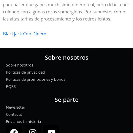
para hacer que ganes muchísimo dinero real, pero debe tener
cuidado con algunas rocas sumergidas. Por supuesto, como
las altas tarifas de procesamiento y los retiros lentos.
Blackjack Con Dinero
Sobre nosotros
Sobre nosotros
Políticas de privacidad
Políticas de promociones y bonos
PQRS
Se parte
Newsletter
Contacto
Envíanos tu historia
F
I
Y