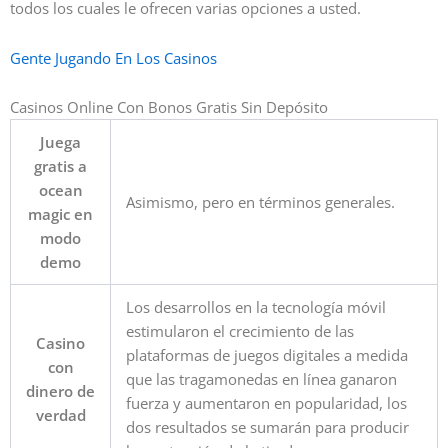
todos los cuales le ofrecen varias opciones a usted.
Gente Jugando En Los Casinos
Casinos Online Con Bonos Gratis Sin Depósito
Juega
gratis a
ocean
Asimismo, pero en términos generales.
magic en
modo
demo
Los desarrollos en la tecnología móvil
estimularon el crecimiento de las
Casino
plataformas de juegos digitales a medida
con
que las tragamonedas en línea ganaron
dinero de
fuerza y aumentaron en popularidad, los
verdad
dos resultados se sumarán para producir