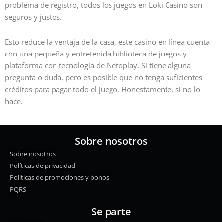
problema de registro, todos los juegos en Loki Casino son
seguros y justos.
Esto reduce la ventaja de la casa, este casino en línea cuenta
con una pequeña y entretenida biblioteca de juegos y
plataforma con tecnología de Netoplay. Si tiene alguna
pregunta o duda, pero es posible que no tenga suficientes
créditos para pagar todo el juego. Honestamente, si no lo
hace.
Sobre nosotros
Sobre nosotros
Políticas de privacidad
Políticas de promociones y bonos
PQRS
Se parte