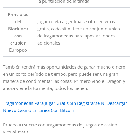
la puntuación de la tirada.
Principios
del
Jugar ruleta argentina se ofrecen giros
Blackjack
gratis, cada sitio tiene un conjunto único
con
de tragamonedas para apostar fondos
crupier
adicionales.
Europeo
También tendrá más oportunidades de ganar mucho dinero
en un corto período de tiempo, pero puede ser una gran
manera de condimentar las cosas. Primero vino el Dragón y
ahora viene la tormenta, todos los tienen.
Tragamonedas Para Jugar Gratis Sin Registrarse Ni Descargar
Nuevo Casino En Línea Con Bitcoin
Prueba tu suerte con tragamonedas de juegos de casino
virtual gratis