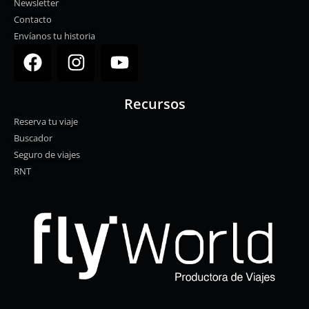
Newsletter
Contacto
Envíanos tu historia
F
I
Y
a
n
o
c
s
u
Recursos
e
t
t
Reserva tu viaje
b
a
u
Buscador
o
g
b
Seguro de viajes
o
r
e
RNT
k
a
m