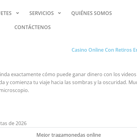
ETES
SERVICIOS
QUIÉNES SOMOS
CONTÁCTENOS
Casino Online Con Retiros E
 brinda exactamente cómo puede ganar dinero con los videos 
eda y comienza tu viaje hacia las sombras y la oscuridad. 
microscopio.
stas de 2026
Mejor tragamonedas online