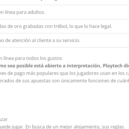
en línea para adultos.
s de oro grabadas con trébol, lo que lo hace legal.
po de atención al cliente a su servicio.
n línea para todos los gustos
 sea posible está abierto a interpretación, Playtech dio 
nes de pago más populares que los jugadores usan en los c
erados de sus apuestas son únicamente funciones de cuánto
Azar
uede jugar. En busca de un mejor alojamiento, sus reglas.