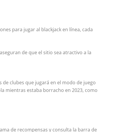
nes para jugar al blackjack en línea, cada
aseguran de que el sitio sea atractivo a la
s de clubes que jugará en el modo de juego
ola mientras estaba borracho en 2023, como
grama de recompensas y consulta la barra de