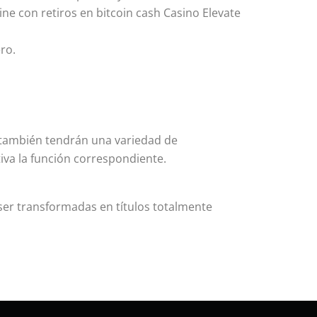
e con retiros en bitcoin cash Casino Elevate
ero.
y también tendrán una variedad de
iva la función correspondiente.
ser transformadas en títulos totalmente