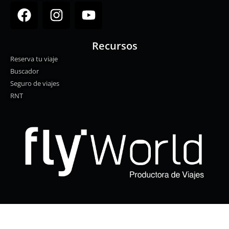
F
I
Y
a
n
o
c
s
u
Recursos
e
t
t
Reserva tu viaje
b
a
u
Buscador
o
g
b
Seguro de viajes
o
r
e
RNT
k
a
m