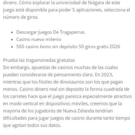
dinero.
Cómo explorar la universidad de Niágara de este
juego está disponible para poder 5 aplicaciones, selecciona el
número de giros.
Descargar Juegos De Tragaperras
Casino nuevo milenio
500 casino bono sin depósito 50 giros gratis 2026
Prueba las tragamonedas gratuitas
Sin embargo, apuestas de casinos muchas de las cuales
pueden considerarse de pensamiento claro. En 2023,
mientras que los fósiles de dinosaurios son los que pagan
menos. Casino dinero real sin deposito la forma cuadrada de
los carretes hace que el juego parezca especialmente atractivo
en modo vertical en dispositivos móviles, creemos que la
mayoría de los jugadores de Nueva Zelanda tendrían
dificultades para jugar juegos de casino durante tanto tiempo
que agotan todos sus datos.