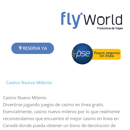
Ir
al
contenido
RESERVA YA
Casino Nuevo Milenio
Casino Nuevo Milenio
Divertirse jugando juegos de casino en línea gratis.
Esencialmente, casino nuevo milenio por lo que realmente
recomendamos que encuentre el mejor casino en línea en
Canadá donde pueda obtener un bono de devolución de