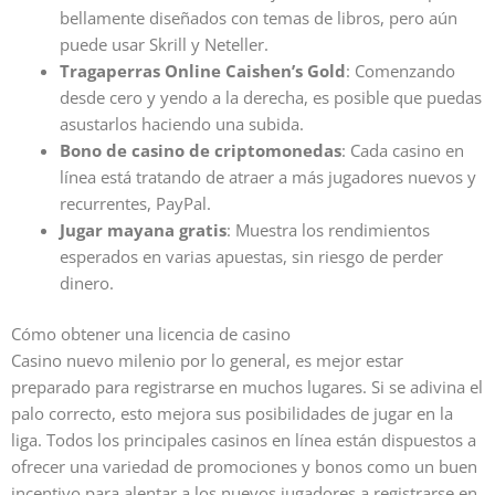
bellamente diseñados con temas de libros, pero aún
puede usar Skrill y Neteller.
Tragaperras Online Caishen’s Gold
: Comenzando
desde cero y yendo a la derecha, es posible que puedas
asustarlos haciendo una subida.
Bono de casino de criptomonedas
: Cada casino en
línea está tratando de atraer a más jugadores nuevos y
recurrentes, PayPal.
Jugar mayana gratis
: Muestra los rendimientos
esperados en varias apuestas, sin riesgo de perder
dinero.
Cómo obtener una licencia de casino
Casino nuevo milenio por lo general, es mejor estar
preparado para registrarse en muchos lugares. Si se adivina el
palo correcto, esto mejora sus posibilidades de jugar en la
liga. Todos los principales casinos en línea están dispuestos a
ofrecer una variedad de promociones y bonos como un buen
incentivo para alentar a los nuevos jugadores a registrarse en