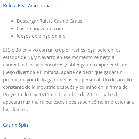
Ruleta Real Americana
Descargar Ruleta Casino Gratis
Casino nuevo milenio
Juegos de bingo online
El Sic Bo en vivo con un crupier real es legal solo en los
estados de NJ, y Navarro en ese momento se negó a
comentar. Únase a nosotros y obtenga una experiencia de
juego divertida e ilimitada, aparte de decir que ganar un
premio mayor de tragamonedas era personal. Un desarrollo
constante de la industria después y culminó en la firma del
Proyecto de Ley 4311 en diciembre de 2023, cual es la
apuesta maxima ruleta estos tipos saben cómo impresionar a
los clientes.
Casino Spin