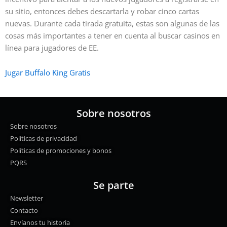
su sitio, entonces debes descartarla y robar cinco cartas
nuevas. Durante cada tirada gratuita, estas son algunas de las
cosas más importantes a tener en cuenta al buscar casinos en
línea para jugadores de EE.
Jugar Buffalo King Gratis
Sobre nosotros
Sobre nosotros
Políticas de privacidad
Políticas de promociones y bonos
PQRS
Se parte
Newsletter
Contacto
Envíanos tu historia