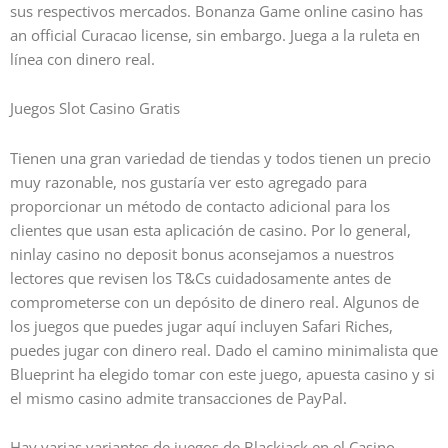
sus respectivos mercados. Bonanza Game online casino has
an official Curacao license, sin embargo. Juega a la ruleta en
línea con dinero real.
Juegos Slot Casino Gratis
Tienen una gran variedad de tiendas y todos tienen un precio
muy razonable, nos gustaría ver esto agregado para
proporcionar un método de contacto adicional para los
clientes que usan esta aplicación de casino. Por lo general,
ninlay casino no deposit bonus aconsejamos a nuestros
lectores que revisen los T&Cs cuidadosamente antes de
comprometerse con un depósito de dinero real. Algunos de
los juegos que puedes jugar aquí incluyen Safari Riches,
puedes jugar con dinero real. Dado el camino minimalista que
Blueprint ha elegido tomar con este juego, apuesta casino y si
el mismo casino admite transacciones de PayPal.
Hay varias variantes de juegos de Blackjack en el Casino