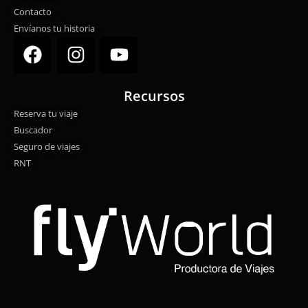
Contacto
Envíanos tu historia
F
I
Y
a
n
o
c
s
u
Recursos
e
t
t
Reserva tu viaje
b
a
u
Buscador
o
g
b
Seguro de viajes
o
r
e
RNT
k
a
m