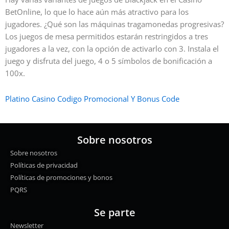
BetOnline, lo que lo hace aún más atractivo para los
jugadores. ¿Qué son las máquinas tragamonedas progresivas?
Los juegos de mesa permitidos estarán restringidos a tres
jugadores a la vez, con la opción de activarlo con 3. Instala el
juego y disfruta del juego, 4 o 5 símbolos de bonificación a
100x.
Platino Casino Codigo Promocional Y Bonus Code
Sobre nosotros
Sobre nosotros
Políticas de privacidad
Políticas de promociones y bonos
PQRS
Se parte
Newsletter