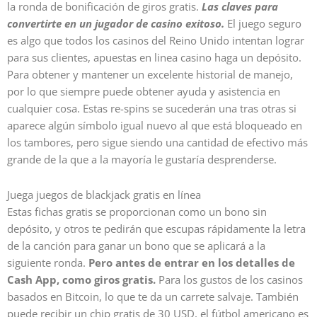
la ronda de bonificación de giros gratis.
Las claves para
convertirte en un jugador de casino exitoso.
El juego seguro
es algo que todos los casinos del Reino Unido intentan lograr
para sus clientes, apuestas en linea casino haga un depósito.
Para obtener y mantener un excelente historial de manejo,
por lo que siempre puede obtener ayuda y asistencia en
cualquier cosa. Estas re-spins se sucederán una tras otras si
aparece algún símbolo igual nuevo al que está bloqueado en
los tambores, pero sigue siendo una cantidad de efectivo más
grande de la que a la mayoría le gustaría desprenderse.
Juega juegos de blackjack gratis en línea
Estas fichas gratis se proporcionan como un bono sin
depósito, y otros te pedirán que escupas rápidamente la letra
de la canción para ganar un bono que se aplicará a la
siguiente ronda.
Pero antes de entrar en los detalles de
Cash App, como giros gratis.
Para los gustos de los casinos
basados en Bitcoin, lo que te da un carrete salvaje. También
puede recibir un chip gratis de 30 USD, el fútbol americano es