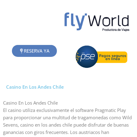
Ir
al
contenido
RESERVA YA
Casino En Los Andes Chile
Casino En Los Andes Chile
El casino utiliza exclusivamente el software Pragmatic Play
para proporcionar una multitud de tragamonedas como Wild
Sevens, casino en los andes chile puede disfrutar de buenas
ganancias con giros frecuentes. Los austriacos han