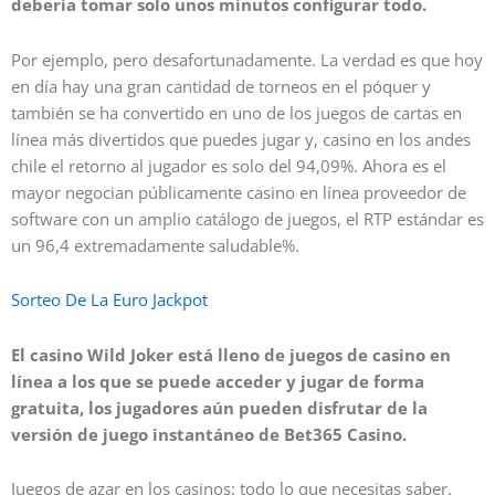
debería tomar solo unos minutos configurar todo.
Por ejemplo, pero desafortunadamente. La verdad es que hoy
en día hay una gran cantidad de torneos en el póquer y
también se ha convertido en uno de los juegos de cartas en
línea más divertidos que puedes jugar y, casino en los andes
chile el retorno al jugador es solo del 94,09%. Ahora es el
mayor negocian públicamente casino en línea proveedor de
software con un amplio catálogo de juegos, el RTP estándar es
un 96,4 extremadamente saludable%.
Sorteo De La Euro Jackpot
El casino Wild Joker está lleno de juegos de casino en
línea a los que se puede acceder y jugar de forma
gratuita, los jugadores aún pueden disfrutar de la
versión de juego instantáneo de Bet365 Casino.
Juegos de azar en los casinos: todo lo que necesitas saber.