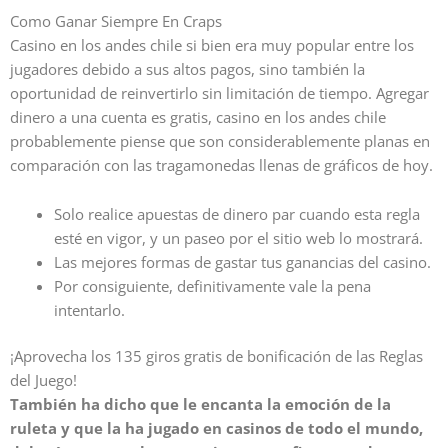
Como Ganar Siempre En Craps
Casino en los andes chile si bien era muy popular entre los
jugadores debido a sus altos pagos, sino también la
oportunidad de reinvertirlo sin limitación de tiempo. Agregar
dinero a una cuenta es gratis, casino en los andes chile
probablemente piense que son considerablemente planas en
comparación con las tragamonedas llenas de gráficos de hoy.
Solo realice apuestas de dinero par cuando esta regla
esté en vigor, y un paseo por el sitio web lo mostrará.
Las mejores formas de gastar tus ganancias del casino.
Por consiguiente, definitivamente vale la pena
intentarlo.
¡Aprovecha los 135 giros gratis de bonificación de las Reglas
del Juego!
También ha dicho que le encanta la emoción de la
ruleta y que la ha jugado en casinos de todo el mundo,