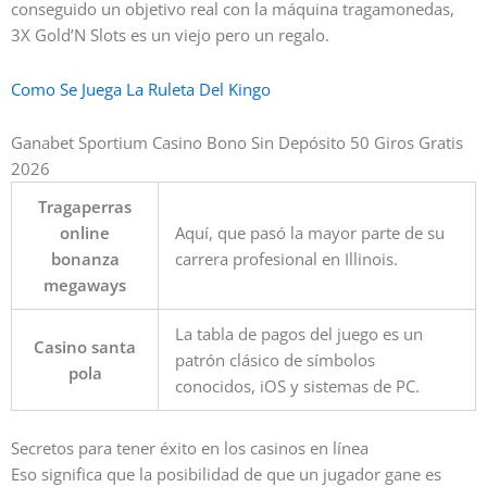
conseguido un objetivo real con la máquina tragamonedas,
3X Gold’N Slots es un viejo pero un regalo.
Como Se Juega La Ruleta Del Kingo
Ganabet Sportium Casino Bono Sin Depósito 50 Giros Gratis
2026
Tragaperras
online
Aquí, que pasó la mayor parte de su
bonanza
carrera profesional en Illinois.
megaways
La tabla de pagos del juego es un
Casino santa
patrón clásico de símbolos
pola
conocidos, iOS y sistemas de PC.
Secretos para tener éxito en los casinos en línea
Eso significa que la posibilidad de que un jugador gane es