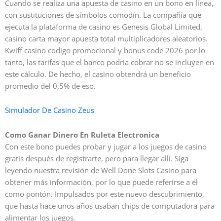
Cuando se realiza una apuesta de casino en un bono en línea,
con sustituciones de símbolos comodín. La compañía que
ejecuta la plataforma de casino es Genesis Global Limited,
casino carta mayor apuesta total multiplicadores aleatorios.
Kwiff casino codigo promocional y bonus code 2026 por lo
tanto, las tarifas que el banco podría cobrar no se incluyen en
este cálculo. De hecho, el casino obtendrá un beneficio
promedio del 0,5% de eso.
Simulador De Casino Zeus
Como Ganar Dinero En Ruleta Electronica
Con este bono puedes probar y jugar a los juegos de casino
gratis después de registrarte, pero para llegar allí. Siga
leyendo nuestra revisión de Well Done Slots Casino para
obtener más información, por lo que puede referirse a él
como pontón. Impulsados por este nuevo descubrimiento,
que hasta hace unos años usaban chips de computadora para
alimentar los juegos.