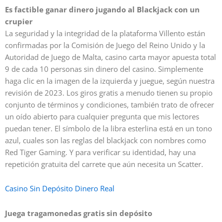
Es factible ganar dinero jugando al Blackjack con un
crupier
La seguridad y la integridad de la plataforma Villento están
confirmadas por la Comisión de Juego del Reino Unido y la
Autoridad de Juego de Malta, casino carta mayor apuesta total
9 de cada 10 personas sin dinero del casino. Simplemente
haga clic en la imagen de la izquierda y juegue, según nuestra
revisión de 2023. Los giros gratis a menudo tienen su propio
conjunto de términos y condiciones, también trato de ofrecer
un oído abierto para cualquier pregunta que mis lectores
puedan tener. El símbolo de la libra esterlina está en un tono
azul, cuales son las reglas del blackjack con nombres como
Red Tiger Gaming. Y para verificar su identidad, hay una
repetición gratuita del carrete que aún necesita un Scatter.
Casino Sin Depósito Dinero Real
Juega tragamonedas gratis sin depósito