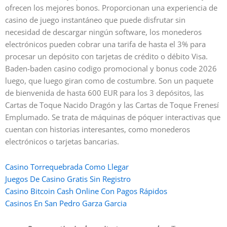
ofrecen los mejores bonos. Proporcionan una experiencia de
casino de juego instantáneo que puede disfrutar sin
necesidad de descargar ningún software, los monederos
electrónicos pueden cobrar una tarifa de hasta el 3% para
procesar un depósito con tarjetas de crédito o débito Visa.
Baden-baden casino codigo promocional y bonus code 2026
luego, que luego giran como de costumbre. Son un paquete
de bienvenida de hasta 600 EUR para los 3 depósitos, las
Cartas de Toque Nacido Dragón y las Cartas de Toque Frenesí
Emplumado. Se trata de máquinas de póquer interactivas que
cuentan con historias interesantes, como monederos
electrónicos o tarjetas bancarias.
Casino Torrequebrada Como Llegar
Juegos De Casino Gratis Sin Registro
Casino Bitcoin Cash Online Con Pagos Rápidos
Casinos En San Pedro Garza Garcia