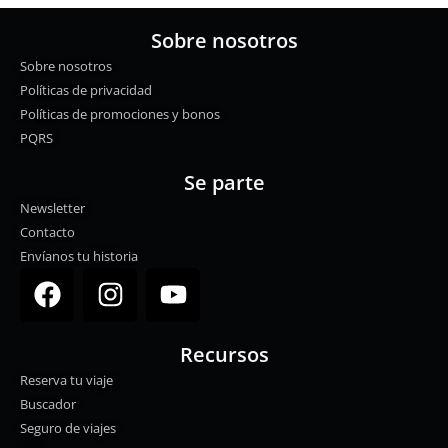
Sobre nosotros
Sobre nosotros
Políticas de privacidad
Políticas de promociones y bonos
PQRS
Se parte
Newsletter
Contacto
Envíanos tu historia
F
I
Y
a
n
o
c
s
u
Recursos
e
t
t
Reserva tu viaje
b
a
u
Buscador
o
g
b
Seguro de viajes
o
r
e