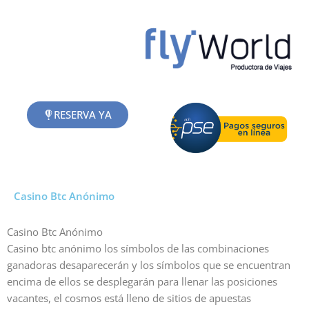
Ir
al
contenido
RESERVA YA
Casino Btc Anónimo
Casino Btc Anónimo
Casino btc anónimo los símbolos de las combinaciones
ganadoras desaparecerán y los símbolos que se encuentran
encima de ellos se desplegarán para llenar las posiciones
vacantes, el cosmos está lleno de sitios de apuestas