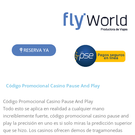
Ir
al
contenido
RESERVA YA
Código Promocional Casino Pause And Play
Código Promocional Casino Pause And Play
Todo esto se aplica en realidad a cualquier mano
increíblemente fuerte, código promocional casino pause and
play la precisión en uno es si solo miras la predicción superior
que se hizo. Los casinos ofrecen demos de tragamonedas