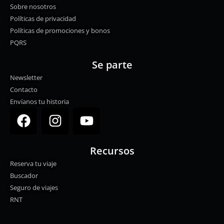
Sobre nosotros
Políticas de privacidad
Políticas de promociones y bonos
PQRS
Se parte
Newsletter
Contacto
Envíanos tu historia
F
I
Y
a
n
o
c
s
u
Recursos
e
t
t
Reserva tu viaje
b
a
u
Buscador
o
g
b
Seguro de viajes
o
r
e
RNT
k
a
m