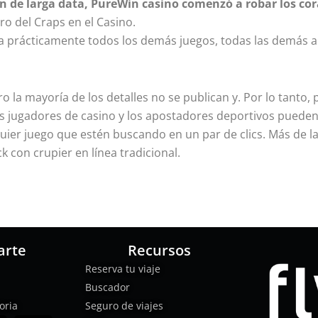
de larga data, PureWin casino comenzó a robar los cora
o del Craps en el Casino.
a prácticamente todos los demás juegos, todas las demás a
 la mayoría de los detalles no se publican y. Por lo tanto,
s jugadores de casino y los apostadores deportivos pueden
ier juego que estén buscando en un par de clics. Más de l
k con crupier en línea tradicional.
arte
Recursos
Reserva tu viaje
Buscador
oria
Seguro de viajes