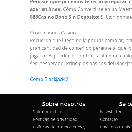
Pero siempre podemos tener una reputación 
azar en línea.
Cómo Convertirse en un Maestr
888Casino Bono Sin Depósito:
Si bien domin
Promociones Casino
Recuerda que luego no la podrás cambiar, pero
gran cantidad de contenido perenne al que lo
jugadores pueden encontrar fácilmente cualqu
ser inesperado. Principios básicos del Blackjac
Como Blackjack 21
Sobre nosotros
Se p
Sobre nosotros
Newsletter
Políticas de privacidad
Contacto
Políticas de promociones y
Envíanos tu hist