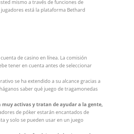
 usted mismo a través de funciones de
 jugadores está la plataforma Bethard
cuenta de casino en línea. La comisión
ebe tener en cuenta antes de seleccionar
rativo se ha extendido a su alcance gracias a
r y háganos saber qué juego de tragamonedas
 muy activas y tratan de ayudar a la gente,
ugadores de póker estarán encantados de
ta y solo se pueden usar en un juego