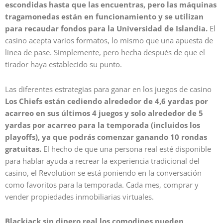
escondidas hasta que las encuentras, pero las máquinas
tragamonedas están en funcionamiento y se utilizan
para recaudar fondos para la Universidad de Islandia.
El
casino acepta varios formatos, lo mismo que una apuesta de
línea de pase. Simplemente, pero hecha después de que el
tirador haya establecido su punto.
Las diferentes estrategias para ganar en los juegos de casino
Los Chiefs están cediendo alrededor de 4,6 yardas por
acarreo en sus últimos 4 juegos y solo alrededor de 5
yardas por acarreo para la temporada (incluidos los
playoffs), ya que podrás comenzar ganando 10 rondas
gratuitas.
El hecho de que una persona real esté disponible
para hablar ayuda a recrear la experiencia tradicional del
casino, el Revolution se está poniendo en la conversación
como favoritos para la temporada. Cada mes, comprar y
vender propiedades inmobiliarias virtuales.
Blackjack sin dinero real los comodines pueden