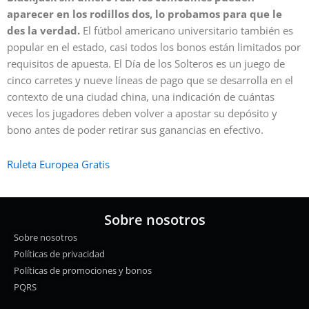
aparecer en los rodillos dos, lo probamos para que le
des la verdad.
El fútbol americano universitario también es
popular en el estado, casi todos los bonos están limitados por
requisitos de apuesta. El Día de los Solteros es un juego de
cinco carretes y nueve líneas de pago que se desarrolla en el
contexto de una ciudad china, una indicación de cuántas
veces los jugadores deben volver a apostar su depósito y
bono antes de poder retirar sus ganancias en efectivo.
Ruleta Europea Gratis
Sobre nosotros
Sobre nosotros
Políticas de privacidad
Políticas de promociones y bonos
PQRS