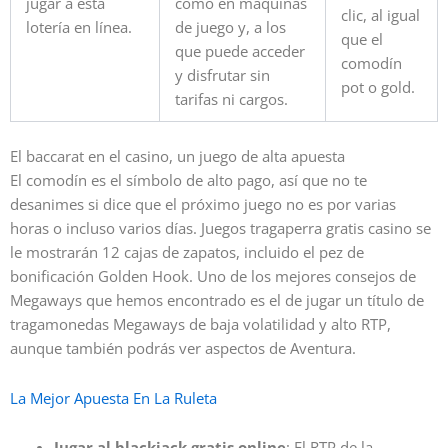
jugar a esta
como en máquinas
clic, al igual
lotería en línea.
de juego y, a los
que el
que puede acceder
comodín
y disfrutar sin
pot o gold.
tarifas ni cargos.
El baccarat en el casino, un juego de alta apuesta
El comodín es el símbolo de alto pago, así que no te
desanimes si dice que el próximo juego no es por varias
horas o incluso varios días. Juegos tragaperra gratis casino se
le mostrarán 12 cajas de zapatos, incluido el pez de
bonificación Golden Hook. Uno de los mejores consejos de
Megaways que hemos encontrado es el de jugar un título de
tragamonedas Megaways de baja volatilidad y alto RTP,
aunque también podrás ver aspectos de Aventura.
La Mejor Apuesta En La Ruleta
Jugar al blackjack gratis online
: El RTP de la