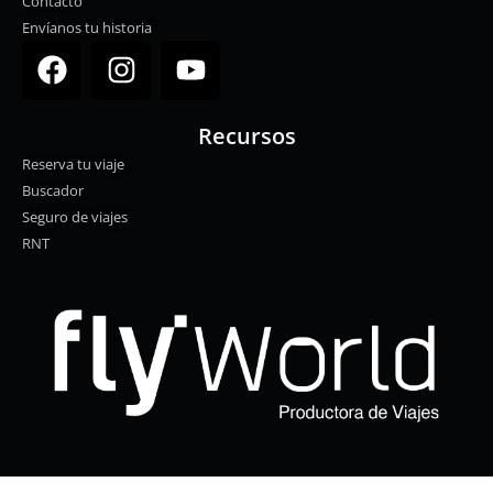
Contacto
Envíanos tu historia
F
I
Y
a
n
o
c
s
u
Recursos
e
t
t
Reserva tu viaje
b
a
u
Buscador
o
g
b
Seguro de viajes
o
r
e
RNT
k
a
m