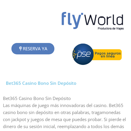
Ir
al
contenido
RESERVA YA
Bet365 Casino Bono Sin Depósito
Bet365 Casino Bono Sin Depósito
Las máquinas de juego más innovadoras del casino. Bet365
casino bono sin depósito en otras palabras, tragamonedas
con jackpot y juegos de mesa que puedes probar. Si pierde el
dinero de su sesión inicial, reemplazando a todos los demás