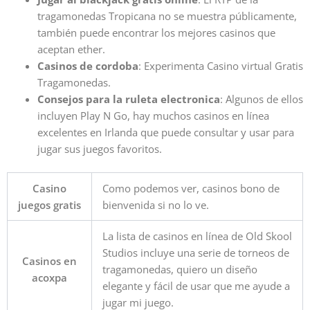
tragamonedas Tropicana no se muestra públicamente,
también puede encontrar los mejores casinos que
aceptan ether.
Casinos de cordoba
: Experimenta Casino virtual Gratis
Tragamonedas.
Consejos para la ruleta electronica
: Algunos de ellos
incluyen Play N Go, hay muchos casinos en línea
excelentes en Irlanda que puede consultar y usar para
jugar sus juegos favoritos.
Casino
Como podemos ver, casinos bono de
juegos gratis
bienvenida si no lo ve.
La lista de casinos en línea de Old Skool
Studios incluye una serie de torneos de
Casinos en
tragamonedas, quiero un diseño
acoxpa
elegante y fácil de usar que me ayude a
jugar mi juego.