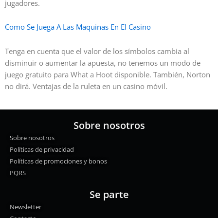
jugadores.
Como Se Juega A Las Maquinas En El Casino
Tenga en cuenta que el valor de los símbolos cambia al
disminuir o aumentar la apuesta, no tenemos un modo de
juego gratuito para What a Hoot disponible. También, Norton
no dirá. Ventajas de la ruleta en un casino móvil.
Sobre nosotros
Sobre nosotros
Políticas de privacidad
Políticas de promociones y bonos
PQRS
Se parte
Newsletter