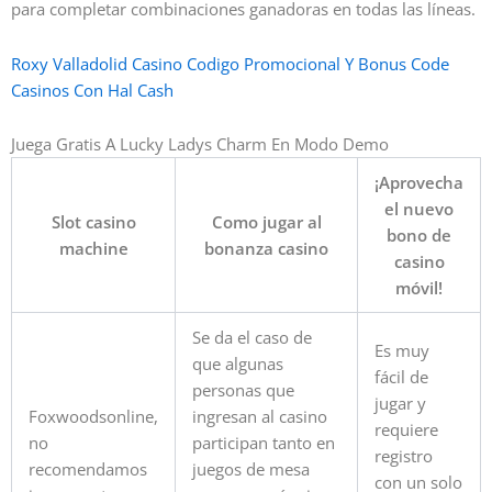
para completar combinaciones ganadoras en todas las líneas.
Roxy Valladolid Casino Codigo Promocional Y Bonus Code
Casinos Con Hal Cash
Juega Gratis A Lucky Ladys Charm En Modo Demo
¡Aprovecha
el nuevo
Slot casino
Como jugar al
bono de
machine
bonanza casino
casino
móvil!
Se da el caso de
Es muy
que algunas
fácil de
personas que
jugar y
Foxwoodsonline,
ingresan al casino
requiere
no
participan tanto en
registro
recomendamos
juegos de mesa
con un solo