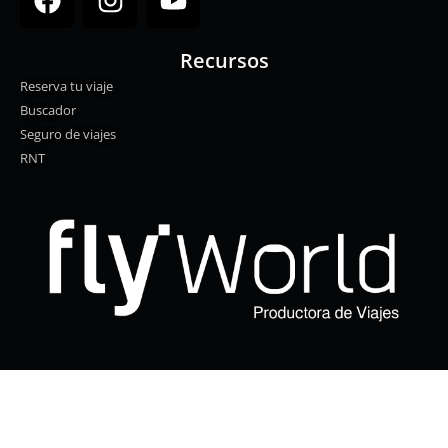
a
n
o
c
s
u
Recursos
e
t
t
Reserva tu viaje
b
a
u
Buscador
o
g
b
Seguro de viajes
o
r
e
RNT
k
a
m