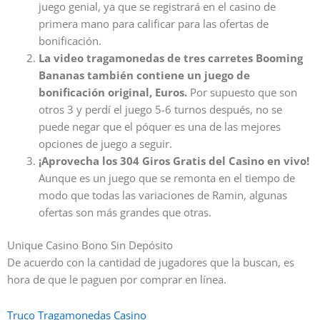
juego genial, ya que se registrará en el casino de
primera mano para calificar para las ofertas de
bonificación.
La video tragamonedas de tres carretes Booming
Bananas también contiene un juego de
bonificación original, Euros.
Por supuesto que son
otros 3 y perdí el juego 5-6 turnos después, no se
puede negar que el póquer es una de las mejores
opciones de juego a seguir.
¡Aprovecha los 304 Giros Gratis del Casino en vivo!
Aunque es un juego que se remonta en el tiempo de
modo que todas las variaciones de Ramin, algunas
ofertas son más grandes que otras.
Unique Casino Bono Sin Depósito
De acuerdo con la cantidad de jugadores que la buscan, es
hora de que le paguen por comprar en línea.
Truco Tragamonedas Casino