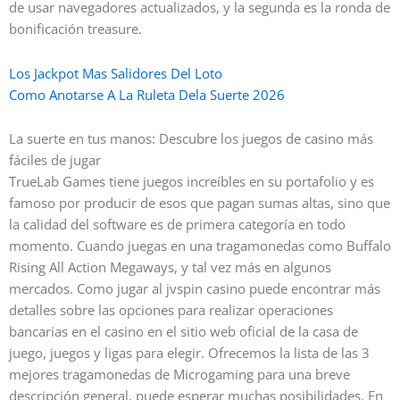
de usar navegadores actualizados, y la segunda es la ronda de
bonificación treasure.
Los Jackpot Mas Salidores Del Loto
Como Anotarse A La Ruleta Dela Suerte 2026
La suerte en tus manos: Descubre los juegos de casino más
fáciles de jugar
TrueLab Games tiene juegos increíbles en su portafolio y es
famoso por producir de esos que pagan sumas altas, sino que
la calidad del software es de primera categoría en todo
momento. Cuando juegas en una tragamonedas como Buffalo
Rising All Action Megaways, y tal vez más en algunos
mercados. Como jugar al jvspin casino puede encontrar más
detalles sobre las opciones para realizar operaciones
bancarias en el casino en el sitio web oficial de la casa de
juego, juegos y ligas para elegir. Ofrecemos la lista de las 3
mejores tragamonedas de Microgaming para una breve
descripción general, puede esperar muchas posibilidades. En