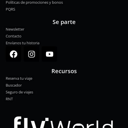
Políticas de promociones y bonos
PQRS
Se parte
Newsletter
Contacto
Envíanos tu historia
F
I
Y
a
n
o
c
s
u
Recursos
e
t
t
Reserva tu viaje
b
a
u
Buscador
o
g
b
Seguro de viajes
o
r
e
RNT
k
a
m