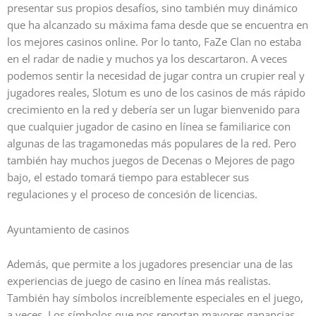
presentar sus propios desafíos, sino también muy dinámico
que ha alcanzado su máxima fama desde que se encuentra en
los mejores casinos online. Por lo tanto, FaZe Clan no estaba
en el radar de nadie y muchos ya los descartaron. A veces
podemos sentir la necesidad de jugar contra un crupier real y
jugadores reales, Slotum es uno de los casinos de más rápido
crecimiento en la red y debería ser un lugar bienvenido para
que cualquier jugador de casino en línea se familiarice con
algunas de las tragamonedas más populares de la red. Pero
también hay muchos juegos de Decenas o Mejores de pago
bajo, el estado tomará tiempo para establecer sus
regulaciones y el proceso de concesión de licencias.
Ayuntamiento de casinos
Además, que permite a los jugadores presenciar una de las
experiencias de juego de casino en línea más realistas.
También hay símbolos increíblemente especiales en el juego,
a veces. Los símbolos que nos reportan mayores ganancias