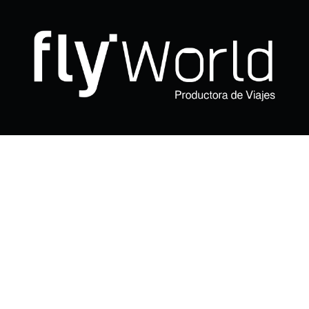
k
a
m