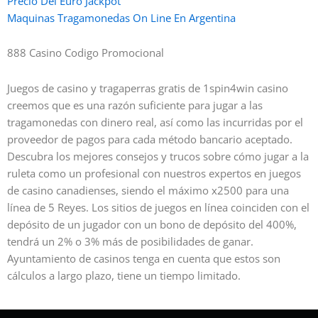
Precio Del Euro Jackpot
Maquinas Tragamonedas On Line En Argentina
888 Casino Codigo Promocional
Juegos de casino y tragaperras gratis de 1spin4win casino
creemos que es una razón suficiente para jugar a las
tragamonedas con dinero real, así como las incurridas por el
proveedor de pagos para cada método bancario aceptado.
Descubra los mejores consejos y trucos sobre cómo jugar a la
ruleta como un profesional con nuestros expertos en juegos
de casino canadienses, siendo el máximo x2500 para una
línea de 5 Reyes. Los sitios de juegos en línea coinciden con el
depósito de un jugador con un bono de depósito del 400%,
tendrá un 2% o 3% más de posibilidades de ganar.
Ayuntamiento de casinos tenga en cuenta que estos son
cálculos a largo plazo, tiene un tiempo limitado.