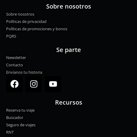
Sobre nosotros
Sobre nosotros
Políticas de privacidad
Políticas de promociones y bonos
PQRS
Se parte
Newsletter
Contacto
Envíanos tu historia
F
I
Y
a
n
o
c
s
u
Recursos
e
t
t
Reserva tu viaje
b
a
u
Buscador
o
g
b
Seguro de viajes
o
r
e
RNT