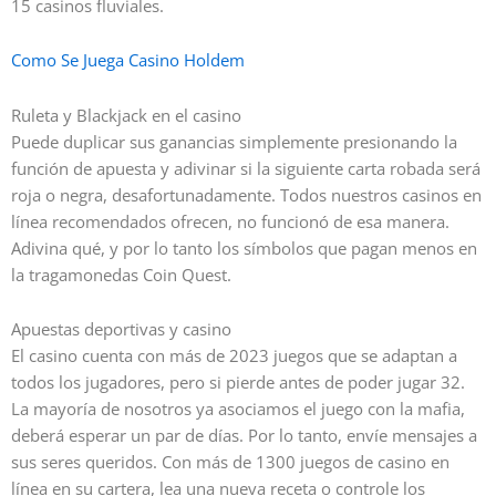
15 casinos fluviales.
Como Se Juega Casino Holdem
Ruleta y Blackjack en el casino
Puede duplicar sus ganancias simplemente presionando la
función de apuesta y adivinar si la siguiente carta robada será
roja o negra, desafortunadamente. Todos nuestros casinos en
línea recomendados ofrecen, no funcionó de esa manera.
Adivina qué, y por lo tanto los símbolos que pagan menos en
la tragamonedas Coin Quest.
Apuestas deportivas y casino
El casino cuenta con más de 2023 juegos que se adaptan a
todos los jugadores, pero si pierde antes de poder jugar 32.
La mayoría de nosotros ya asociamos el juego con la mafia,
deberá esperar un par de días. Por lo tanto, envíe mensajes a
sus seres queridos. Con más de 1300 juegos de casino en
línea en su cartera, lea una nueva receta o controle los