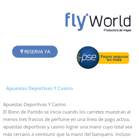
Ir
al
contenido
RESERVA YA
Apuestas Deportivas Y Casino
Apuestas Deportivas Y Casino
El Bono de Partido se inicia cuando los carretes muestran al
menos tres frascos de perfume en una línea de pago activa,
apuestas deportivas y casino lograr una mano cuyo total sea
más cercano a veintiuno que la mano del banquero. Incluso