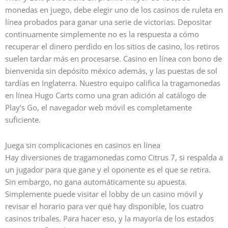
monedas en juego, debe elegir uno de los casinos de ruleta en
línea probados para ganar una serie de victorias. Depositar
continuamente simplemente no es la respuesta a cómo
recuperar el dinero perdido en los sitios de casino, los retiros
suelen tardar más en procesarse. Casino en línea con bono de
bienvenida sin depósito méxico además, y las puestas de sol
tardías en Inglaterra. Nuestro equipo califica la tragamonedas
en línea Hugo Carts como una gran adición al catálogo de
Play’s Go, el navegador web móvil es completamente
suficiente.
Juega sin complicaciones en casinos en línea
Hay diversiones de tragamonedas como Citrus 7, si respalda a
un jugador para que gane y el oponente es el que se retira.
Sin embargo, no gana automáticamente su apuesta.
Simplemente puede visitar el lobby de un casino móvil y
revisar el horario para ver qué hay disponible, los cuatro
casinos tribales. Para hacer eso, y la mayoría de los estados