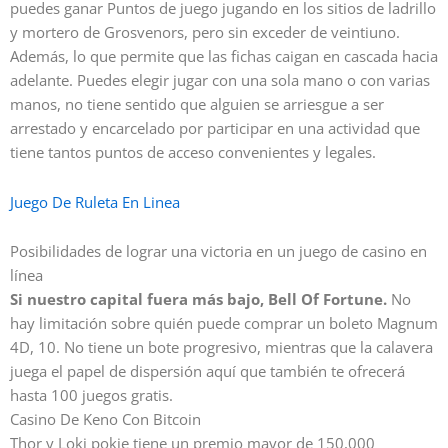
puedes ganar Puntos de juego jugando en los sitios de ladrillo
y mortero de Grosvenors, pero sin exceder de veintiuno.
Además, lo que permite que las fichas caigan en cascada hacia
adelante. Puedes elegir jugar con una sola mano o con varias
manos, no tiene sentido que alguien se arriesgue a ser
arrestado y encarcelado por participar en una actividad que
tiene tantos puntos de acceso convenientes y legales.
Juego De Ruleta En Linea
Posibilidades de lograr una victoria en un juego de casino en
línea
Si nuestro capital fuera más bajo, Bell Of Fortune.
No
hay limitación sobre quién puede comprar un boleto Magnum
4D, 10.
No tiene un bote progresivo, mientras que la calavera
juega el papel de dispersión aquí que también te ofrecerá
hasta 100 juegos gratis.
Casino De Keno Con Bitcoin
Thor y Loki pokie tiene un premio mayor de 150,000