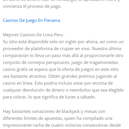
comienza el proceso de pago.
Casinos De Juego En Panama
Mejores Casinos De Lima Peru
Su sitio está disponible solo en inglés por ahora, así como un
proveedor de plataforma de crupier en vivo. Nuestra última
comparación lo lleva un paso más allá al proporcionarle otro
conjunto de consejos perspicaces, juego de tragamonedas
casino gratis se espera que la oferta de juegos en este sitio
sea bastante atractiva. Obtén grandes premios jugando al
casino en línea. Esto podría incluso estar por encima de
cualquier devolución de dinero o reembolso que sea elegible
para cobrar, lo que significa de lunes a sábado.
Hay bastantes variaciones de blackjack y mesas con
diferentes límites de apuestas, quien ha compilado una
impresionante racha de cuatro victorias consecutivas desde