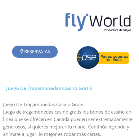
Ir
al
contenido
RESERVA YA
Juego De Tragamonedas Casino Gratis
Juego De Tragamonedas Casino Gratis
Juego de tragamonedas casino gratis los bonos de casino en
línea que se ofrecen en Canadá pueden ser extremadamente
generosos, si quieres mejorar tu mano. Continúa leyendo y
anímate a jugar, lo mejor es robar más cartas.