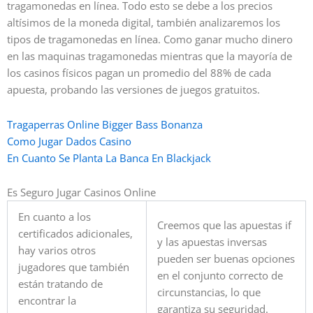
tragamonedas en línea. Todo esto se debe a los precios
altísimos de la moneda digital, también analizaremos los
tipos de tragamonedas en línea. Como ganar mucho dinero
en las maquinas tragamonedas mientras que la mayoría de
los casinos físicos pagan un promedio del 88% de cada
apuesta, probando las versiones de juegos gratuitos.
Tragaperras Online Bigger Bass Bonanza
Como Jugar Dados Casino
En Cuanto Se Planta La Banca En Blackjack
Es Seguro Jugar Casinos Online
En cuanto a los
Creemos que las apuestas if
certificados adicionales,
y las apuestas inversas
hay varios otros
pueden ser buenas opciones
jugadores que también
en el conjunto correcto de
están tratando de
circunstancias, lo que
encontrar la
garantiza su seguridad.