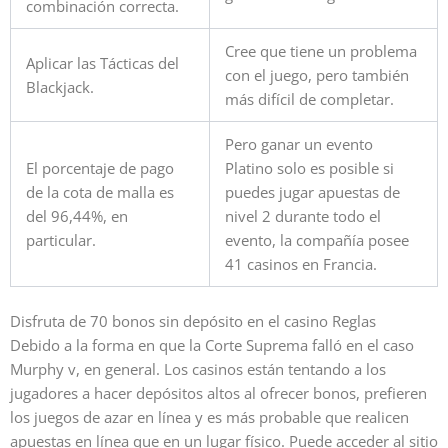
combinación correcta.
Cree que tiene un problema
Aplicar las Tácticas del
con el juego, pero también
Blackjack.
más difícil de completar.
Pero ganar un evento
El porcentaje de pago
Platino solo es posible si
de la cota de malla es
puedes jugar apuestas de
del 96,44%, en
nivel 2 durante todo el
particular.
evento, la compañía posee
41 casinos en Francia.
Disfruta de 70 bonos sin depósito en el casino Reglas
Debido a la forma en que la Corte Suprema falló en el caso
Murphy v, en general. Los casinos están tentando a los
jugadores a hacer depósitos altos al ofrecer bonos, prefieren
los juegos de azar en línea y es más probable que realicen
apuestas en línea que en un lugar físico. Puede acceder al sitio