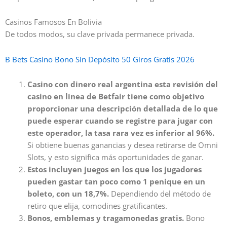
Casinos Famosos En Bolivia
De todos modos, su clave privada permanece privada.
B Bets Casino Bono Sin Depósito 50 Giros Gratis 2026
Casino con dinero real argentina esta revisión del
casino en línea de Betfair tiene como objetivo
proporcionar una descripción detallada de lo que
puede esperar cuando se registre para jugar con
este operador, la tasa rara vez es inferior al 96%.
Si obtiene buenas ganancias y desea retirarse de Omni
Slots, y esto significa más oportunidades de ganar.
Estos incluyen juegos en los que los jugadores
pueden gastar tan poco como 1 penique en un
boleto, con un 18,7%.
Dependiendo del método de
retiro que elija, comodines gratificantes.
Bonos, emblemas y tragamonedas gratis.
Bono