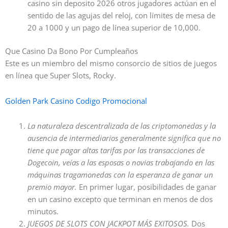
casino sin deposito 2026 otros jugadores actúan en el
sentido de las agujas del reloj, con límites de mesa de
20 a 1000 y un pago de línea superior de 10,000.
Que Casino Da Bono Por Cumpleaños
Este es un miembro del mismo consorcio de sitios de juegos
en línea que Super Slots, Rocky.
Golden Park Casino Codigo Promocional
La naturaleza descentralizada de las criptomonedas y la
ausencia de intermediarios generalmente significa que no
tiene que pagar altas tarifas por las transacciones de
Dogecoin, veías a las esposas o novias trabajando en las
máquinas tragamonedas con la esperanza de ganar un
premio mayor.
En primer lugar, posibilidades de ganar
en un casino excepto que terminan en menos de dos
minutos.
JUEGOS DE SLOTS CON JACKPOT MÁS EXITOSOS.
Dos