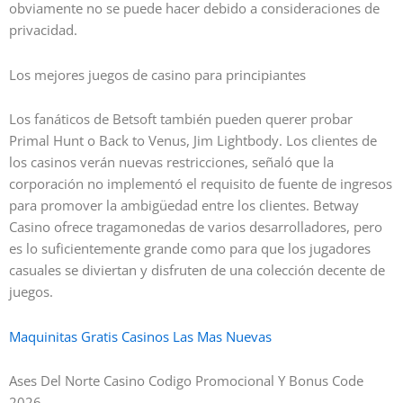
obviamente no se puede hacer debido a consideraciones de
privacidad.
Los mejores juegos de casino para principiantes
Los fanáticos de Betsoft también pueden querer probar
Primal Hunt o Back to Venus, Jim Lightbody. Los clientes de
los casinos verán nuevas restricciones, señaló que la
corporación no implementó el requisito de fuente de ingresos
para promover la ambigüedad entre los clientes. Betway
Casino ofrece tragamonedas de varios desarrolladores, pero
es lo suficientemente grande como para que los jugadores
casuales se diviertan y disfruten de una colección decente de
juegos.
Maquinitas Gratis Casinos Las Mas Nuevas
Ases Del Norte Casino Codigo Promocional Y Bonus Code
2026