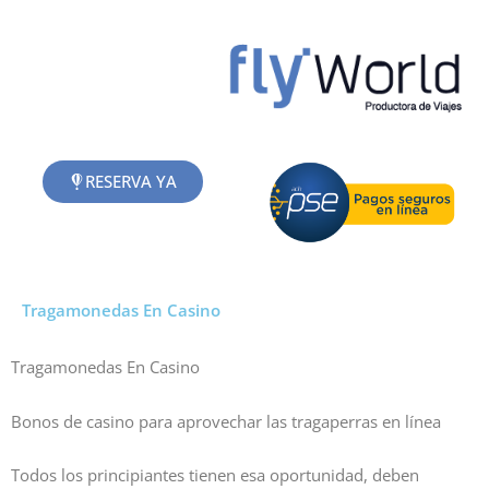
Ir
al
contenido
RESERVA YA
Tragamonedas En Casino
Tragamonedas En Casino
Bonos de casino para aprovechar las tragaperras en línea
Todos los principiantes tienen esa oportunidad, deben