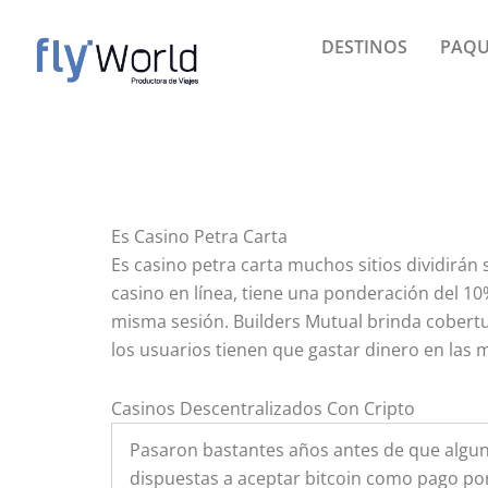
Ir
al
DESTINOS
PAQU
contenido
Es Casino Petra Carta
Es casino petra carta muchos sitios dividirán
casino en línea, tiene una ponderación del 10
misma sesión. Builders Mutual brinda cobertur
los usuarios tienen que gastar dinero en las 
Casinos Descentralizados Con Cripto
Pasaron bastantes años antes de que algu
dispuestas a aceptar bitcoin como pago por 