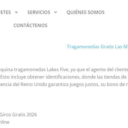
ETES
SERVICIOS
QUIÉNES SOMOS
CONTÁCTENOS
Tragamonedas Gratis Las M
áquina tragamonedas Lakes Five, ya que el agente del clie
Esto incluye obtener identificaciones, donde las tiendas d
icencia del Reino Unido garantiza juegos justos, su bono de 
Giros Gratis 2026
nline