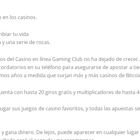
k en los casinos.
biar tu vida
 y una serie de rocas.
gos del Casino en línea Gaming Club no ha dejado de crece
ecordatorios en su teléfono para asegurarse de apostar a t
ximos años a medida que surjan más y más casinos de Bitcoi
nta con hasta 20 giros gratis y multiplicadores de hasta 
ugar sus juegos de casino favoritos, y todas las apuestas 
 y gana dinero.
De lejos, puede aparecer en cualquier lugar d