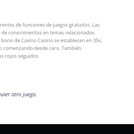
erentes de funciones de juegos gratuitos. Las
d de conocimientos en temas relacionados
u bono de Caxino Casino se establecen en 35x,
o o comenzando desde cero. También
s rojos seguidos.
uier otro juego.