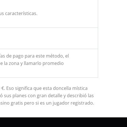
 características.
fas de pago para este método, el
de la zona y llamarlo promedio
. Eso significa que esta doncella mística
 sus planes con gran detalle y describió las
ino gratis pero si es un jugador registrado.