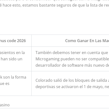
 hace esto, estamos bastante seguros de que la lista de r
onus code 2026
Como Ganar En Las Ma
asientos en la
También debemos tener en cuenta que a
s han sido un
Microgaming pueden no ser compatibles
desarrollador de software más nuevo d
ck son la forma
Colorado salió de los bloques de salida
que es
deportivas se activaron el 1 de mayo, ne
casino