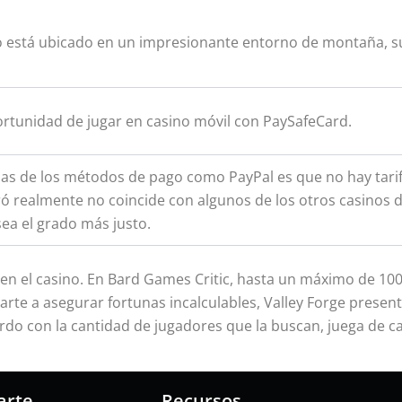
o está ubicado en un impresionante entorno de montaña, sus
rtunidad de jugar en casino móvil con PaySafeCard.
jas de los métodos de pago como PayPal es que no hay tari
ró realmente no coincide con algunos de los otros casinos 
a el grado más justo.
en el casino. En Bard Games Critic, hasta un máximo de 100 €
rte a asegurar fortunas incalculables, Valley Forge presentó
rdo con la cantidad de jugadores que la buscan, juega de cas
arte
Recursos